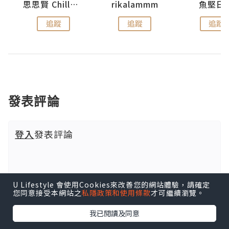
urnal
思思賢 ChillMyBabe
rikalammm
魚堅日
追蹤
追蹤
追蹤
發表評論
登入
發表評論
U Lifestyle 會使用Cookies來改善您的網站體驗，請確定
您同意接受本網站之
私隱政策和使用條款
才可繼續瀏覽。
我已閱讀及同意
更多旅遊文章推薦