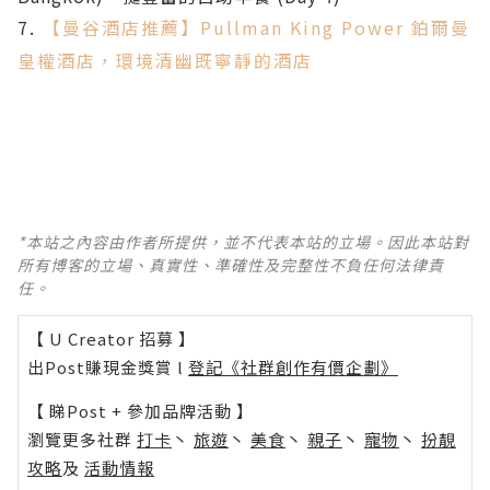
7.
【曼谷酒店推薦】Pullman King Power 鉑爾曼
皇權酒店，環境清幽既寧靜的酒店
*本站之內容由作者所提供，並不代表本站的立場。因此本站對
所有博客的立場、真實性、準確性及完整性不負任何法律責
任。
【 U Creator 招募 】
出Post賺現金獎賞 l
登記《社群創作有價企劃》
【 睇Post + 參加品牌活動 】
瀏覽更多社群
打卡
丶
旅遊
丶
美食
丶
親子
丶
寵物
丶
扮靚
攻略
及
活動情報