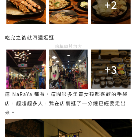
+2
吃完之後就四週逛逛
點擊圖片放大
+3
連 NaRaYa 都有，這間很多年青女孩都喜歡的手袋
店，超超超多人，我在店裏逛了一分鐘已經要走出
來。