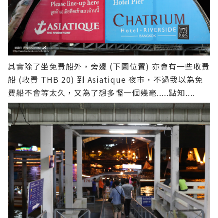
其實除了坐免費船外，旁邊 (下圖位置) 亦會有一些收費
船 (收費 THB 20) 到 Asiatique 夜市，不過我以為免
費船不會等太久，又為了想多慳一個幾毫.....點知....