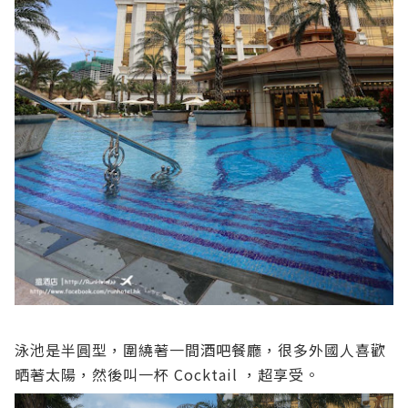
泳池是半圓型，圍繞著一間酒吧餐廳，很多外國人喜歡
晒著太陽，然後叫一杯 Cocktail ，超享受。