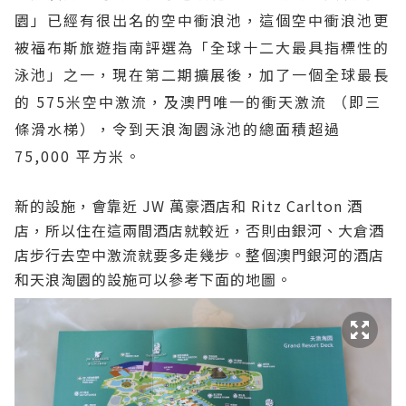
園」已經有很出名的空中衝浪池，這個空中衝浪池更
被福布斯旅遊指南評選為「全球十二大最具指標性的
泳池」之一，現在第二期擴展後，加了一個全球最長
的 575米空中激流，及澳門唯一的衝天激流 （即三
條滑水梯），令到天浪淘園泳池的總面積超過
75,000 平方米。
新的設施，會靠近 JW 萬豪酒店和 Ritz Carlton 酒
店，所以住在這兩間酒店就較近，否則由銀河、大倉酒
店步行去空中激流就要多走幾步。整個澳門銀河的酒店
和天浪淘園的設施可以參考下面的地圖。