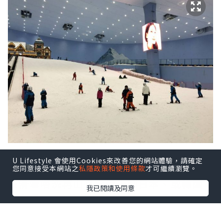
廣州融創雪世界
於 6 月 15 日已經正式開幕
U Lifestyle 會使用Cookies來改善您的網站體驗，請確定
喇，這個是全球第二大室內滑雪場，以後
您同意接受本網站之
私隱政策和使用條款
才可繼續瀏覽。
去滑雪唔洗再山長水遠去到日本、或韓國
我已閱讀及同意
先有得玩，近近地去廣州就得。我地上星
期就率先去
廣州融創雪世界
體驗過，實在