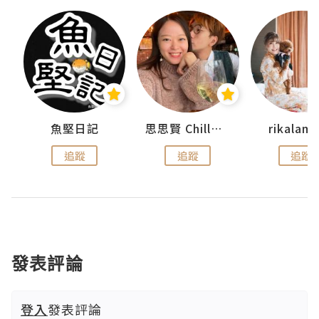
urnal
魚堅日記
思思賢 ChillMyBabe
rikala
追蹤
追蹤
追蹤
發表評論
登入
發表評論