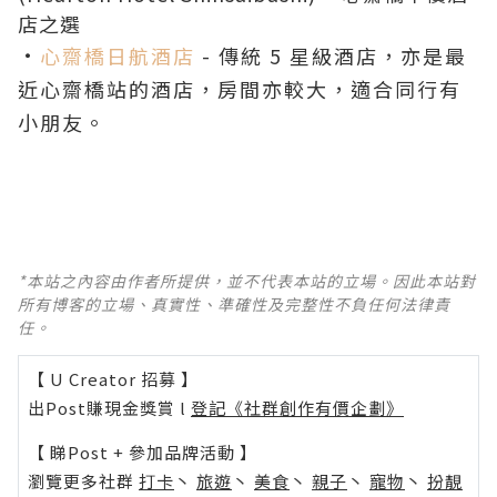
店之選
．
心齋橋日航酒店
- 傳統 5 星級酒店，亦是最
近心齋橋站的酒店，房間亦較大，適合同行有
小朋友。
*本站之內容由作者所提供，並不代表本站的立場。因此本站對
所有博客的立場、真實性、準確性及完整性不負任何法律責
任。
【 U Creator 招募 】
出Post賺現金獎賞 l
登記《社群創作有價企劃》
【 睇Post + 參加品牌活動 】
瀏覽更多社群
打卡
丶
旅遊
丶
美食
丶
親子
丶
寵物
丶
扮靚