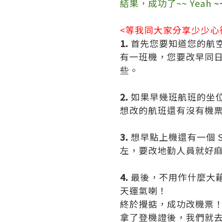
結果，成功了~~ Yeah
~
<等我同大家分享少少心
1.
首先您要知道您的航
有一班機，您要改早
同
些。
2.
如果早幾班航班的坐位
想改的航班還有沒有機票賣
3.
想早點上機還有一個 
左，要改地勤人員就好
4.
最後，不用作什麼大藉
天運氣喇！
終於攪掂，成功改機票
拿了登機證後，我們就去 P