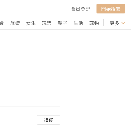
會員登記
開始撰寫
食
旅遊
女生
玩樂
親子
生活
寵物
行山
更多
打卡
追蹤