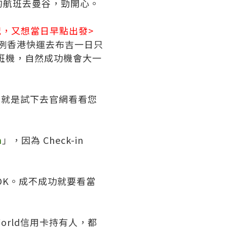
m 的航班去曼谷，勁開心。
，又想當日早點出發>
例香港快運去布吉一日只
班機，自然成功機會大一
，就是試下去官網看看您
n
」，因為 Check-in
 OK。成不成功就要看當
World信用卡持有人，都