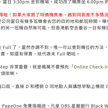
~ 當日 3:30pm 去到機場，成功改了機票坐 6:00p
得啦！如果大家買了特價機票後，遇到同我差不多情況
空公司當日有幾多班機會去您的目的地和航班時間。舉
日的另
一班機自然無可能，但香港航空去曼谷一日有幾
 Full 了，當然亦調不到。唯一可以查到機位的方法
，如還有得賣，就代表未 Full 晒啦。
Step 非常重要，就是萬萬不要預先「
Online Check-I
麻煩架喇。
口既，直接 D 和禮貌 D 同地勤人員講想早點上機就
！
ageOne 免費換雜誌，凡是 DBS 星展銀行 Black 