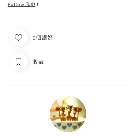
Follow 我哋
！
0個讚好
收藏