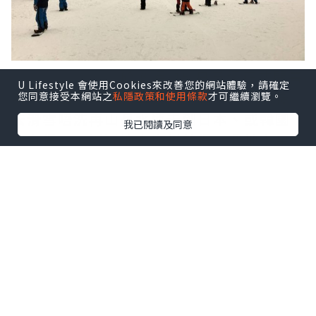
廣州融創雪世界
於 6 月 15 日已經正式開幕
U Lifestyle 會使用Cookies來改善您的網站體驗，請確定
喇，這個是全球第二大室內滑雪場，以後
您同意接受本網站之
私隱政策和使用條款
才可繼續瀏覽。
去滑雪唔洗再山長水遠去到日本、或韓國
我已閱讀及同意
先有得玩，近近地去廣州就得。我地上星
期就率先去
廣州融創雪世界
體驗過，實在
太好玩，所以真心推介大家去。今次就寫
番篇攻略，俾第一次去既讀者參考。
想看更多內容，請去以下連結：
https://www.runhotel.hk/guangzhou
-snowworld
=============================