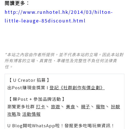
閱讀更多：
http://www.runhotel.hk/2014/03/hilton-
little-leauge-85discount.html
*本站之內容由作者所提供，並不代表本站的立場。因此本站對
所有博客的立場、真實性、準確性及完整性不負任何法律責
任。
【 U Creator 招募 】
出Post賺現金獎賞 l
登記《社群創作有價企劃》
【 睇Post + 參加品牌活動 】
瀏覽更多社群
打卡
丶
旅遊
丶
美食
丶
親子
丶
寵物
丶
扮靚
攻略
及
活動情報
U Blog開咗WhatsApp啦！發掘更多吃喝玩樂資訊！