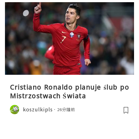
Cristiano Ronaldo planuje ślub po
Mistrzostwach Świata
koszulkipls
26分鐘前