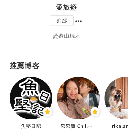
愛旅遊
追蹤
愛遊山玩水
推薦博客
urnal
魚堅日記
思思賢 ChillMyBabe
rikala