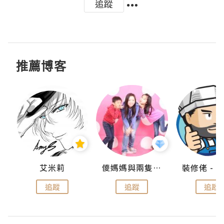
追蹤
推薦博客
點滴
艾米莉
儍媽媽與兩隻小魔怪之家
追蹤
追蹤
追蹤