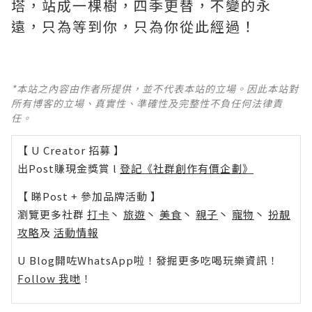
塔，站成一棵樹，四季更替，不變的永
遠，只為等到你，只為你從此經過！
*本站之內容由作者所提供，並不代表本站的立場。因此本站對
所有博客的立場、真實性、準確性及完整性不負任何法律責
任。
【 U Creator 招募 】
出Post賺現金獎賞 l
登記《社群創作有價企劃》
【 睇Post + 參加品牌活動 】
瀏覽更多社群
打卡
丶
旅遊
丶
美食
丶
親子
丶
寵物
丶
扮靚
攻略
及
活動情報
U Blog開咗WhatsApp啦！發掘更多吃喝玩樂資訊！
Follow 我哋
！