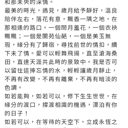
和那未央的深情。
最美的時光，遇見，歲月給予靜好，溫良
陪伴左右，落花有意，飄香一隅之地，在
那相逢的路口。一個閉月羞花，一個衣袂
飄飄；一個是閬苑仙葩，一個是美玉無
瑕，緣分有了歸宿，尋找前世的情扣，續
下未了情。愛可以輕舞飛揚，直至滄海桑
田，直達天涯共此時的景致中。我是否可
以留住這捧忘情的水，輕輕讓歲月靜止，
不再有改變，不再有離棄，不再有暗淡的
色調。
如若能夠，如若可以，修下生生世世，在
緣分的渡口，撐渡相識的機遇，漂泊有你
的日子！
如若可以，在等待的天空下，立成永恆之