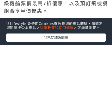
級機艙票價最高7折優惠，以及預訂飛機餐
組合享半價優惠。
U Lifestyle 會使用Cookies來改善您的網站體驗，請確定
您同意接受本網站之
私隱政策和使用條款
才可繼續瀏覽。
我已閱讀及同意
由即日起至2026年8月8日晚上24:00，香
港旅客可透過越捷航空航線網絡，以低至
HKD 0（不含稅及附加費）的優惠票價，