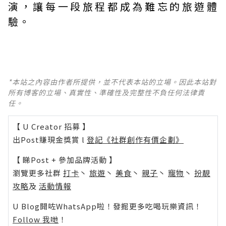
演，讓每一段旅程都成為難忘的旅遊體
驗。
*本站之內容由作者所提供，並不代表本站的立場。因此本站對
所有博客的立場、真實性、準確性及完整性不負任何法律責
任。
【 U Creator 招募 】
出Post賺現金獎賞 l
登記《社群創作有價企劃》
【 睇Post + 參加品牌活動 】
瀏覽更多社群
打卡
丶
旅遊
丶
美食
丶
親子
丶
寵物
丶
扮靚
攻略
及
活動情報
U Blog開咗WhatsApp啦！發掘更多吃喝玩樂資訊！
Follow 我哋
！