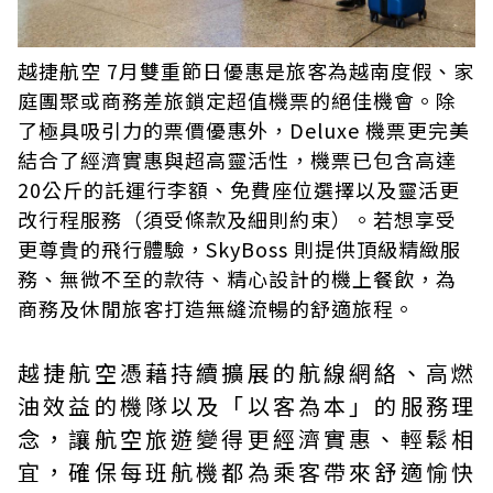
越捷航空 7月雙重節日優惠是旅客為越南度假、家
庭團聚或商務差旅鎖定超值機票的絕佳機會。除
了極具吸引力的票價優惠外，Deluxe 機票更完美
結合了經濟實惠與超高靈活性，機票已包含高達
20公斤的託運行李額、免費座位選擇以及靈活更
改行程服務（須受條款及細則約束）。若想享受
更尊貴的飛行體驗，SkyBoss 則提供頂級精緻服
務、無微不至的款待、精心設計的機上餐飲，為
商務及休閒旅客打造無縫流暢的舒適旅程。
越捷航空憑藉持續擴展的航線網絡、高燃
油效益的機隊以及「以客為本」的服務理
念，讓航空旅遊變得更經濟實惠、輕鬆相
宜，確保每班航機都為乘客帶來舒適愉快