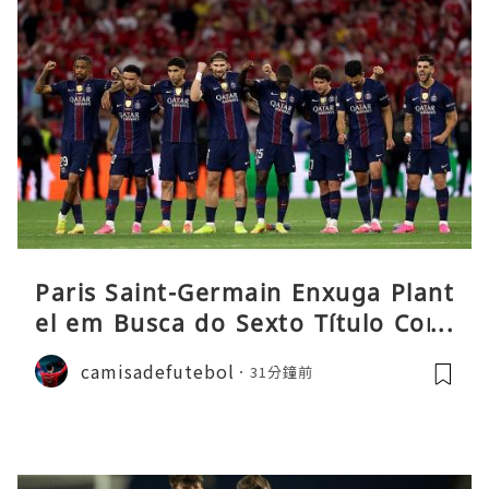
Paris Saint-Germain Enxuga Plant
el em Busca do Sexto Título Cons
ecutivo da Liga
camisadefutebol
31分鐘前