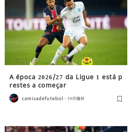
A época 2026/27 da Ligue 1 está p
restes a começar
camisadefutebol
39分鐘前