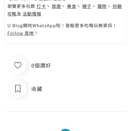
瀏覽更多社群
打卡
丶
旅遊
丶
美食
丶
親子
丶
寵物
丶
扮靚
攻略
及
活動情報
U Blog開咗WhatsApp啦！發掘更多吃喝玩樂資訊！
Follow 我哋
！
0個讚好
收藏