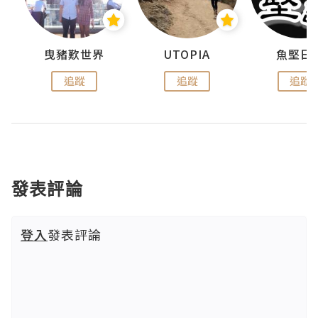
urnal
曳豬歎世界
UTOPIA
魚堅日
追蹤
追蹤
追蹤
發表評論
登入
發表評論