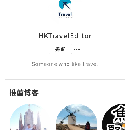
HKTravelEditor
追蹤
Someone who like travel
推薦博客