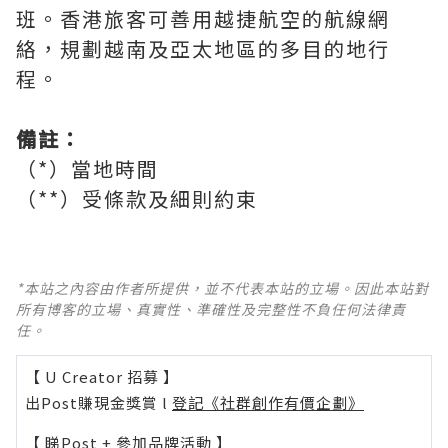
班。香港旅客可善用越捷航空的航線網
絡，規劃越南及亞太地區的多目的地行
程。
備註：
（*）當地時間
（**）受條款及細則約束
*本站之內容由作者所提供，並不代表本站的立場。因此本站對
所有博客的立場、真實性、準確性及完整性不負任何法律責
任。
【 U Creator 招募 】
出Post賺現金獎賞 l
登記《社群創作有價企劃》
【 睇Post + 參加品牌活動 】