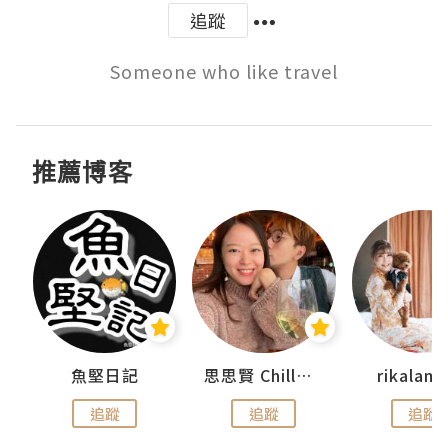
追蹤
Someone who like travel
推薦博客
urnal
魚堅日記
思思賢 ChillMyBabe
rikala
追蹤
追蹤
追蹤