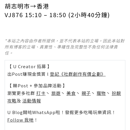
胡志明市→香港
VJ876 15:10 – 18:50 (2小時40分鐘)
*本站之內容由作者所提供，並不代表本站的立場。因此本站對
所有博客的立場、真實性、準確性及完整性不負任何法律責
任。
【 U Creator 招募 】
出Post賺現金獎賞 l
登記《社群創作有價企劃》
【 睇Post + 參加品牌活動 】
瀏覽更多社群
打卡
丶
旅遊
丶
美食
丶
親子
丶
寵物
丶
扮靚
攻略
及
活動情報
U Blog開咗WhatsApp啦！發掘更多吃喝玩樂資訊！
Follow 我哋
！