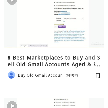
8 Best Marketplaces to Buy and S
ell Old Gmail Accounts Aged & PV
A Safely (Any Country) – 2026 Gui
Buy Old Gmail Accoun
2小時前
de