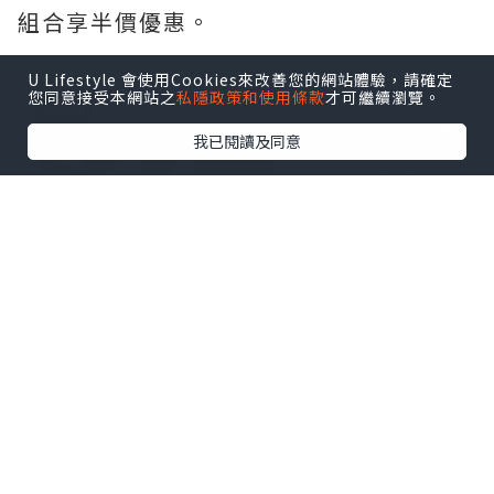
組合享半價優惠。
U Lifestyle 會使用Cookies來改善您的網站體驗，請確定
您同意接受本網站之
私隱政策和使用條款
才可繼續瀏覽。
我已閱讀及同意
由即日起至2026年8月8日晚上24:00，香
港旅客可透過越捷航空航線網絡，以低至
HKD 0（不含稅及附加費）的優惠票價，