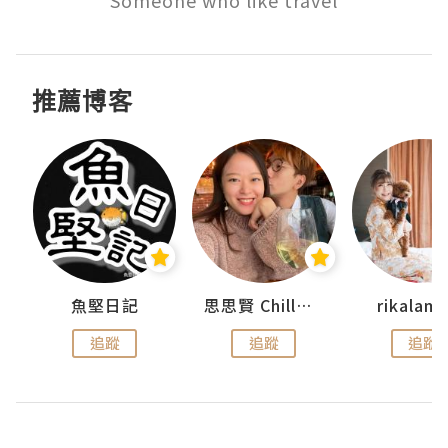
Someone who like travel
推薦博客
urnal
魚堅日記
思思賢 ChillMyBabe
rikala
追蹤
追蹤
追蹤