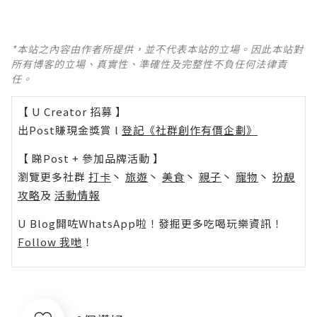
*本站之內容由作者所提供，並不代表本站的立場。因此本站對
所有博客的立場、真實性、準確性及完整性不負任何法律責
任。
【 U Creator 招募 】
出Post賺現金獎賞 l
登記《社群創作有價企劃》
【 睇Post + 參加品牌活動 】
瀏覽更多社群
打卡
丶
旅遊
丶
美食
丶
親子
丶
寵物
丶
扮靚
攻略
及
活動情報
U Blog開咗WhatsApp啦！發掘更多吃喝玩樂資訊！
Follow 我哋
！