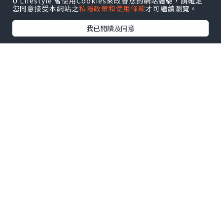
U Lifestyle 會使用Cookies來改善您的網站體驗，請確定
您同意接受本網站之
私隱政策和使用條款
才可繼續瀏覽。
我已閱讀及同意
由即日起至2026年8月8日晚上24:00，香
港旅客可透過越捷航空航線網絡，以低至
HKD 0（不含稅及附加費）的優惠票價，
購買來往香港至胡志明市及富國島等航線
的Eco機票。旅客可經由官方網站
vietjetair.com、「Vietjet Air」手機應