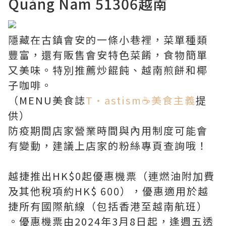
Quảng Nam 51306越南
隱藏在古鎮會安的一條小巷裡，菜單種類
豐富，還有販售會安特色菜餚，食物簡單
又美味。特別推薦炒餛飩、越南煎餅和椰
子咖啡。
（MENU美食誌
T·astism☕️美食主義
提
供）
防疫期間店家營業時間與內用制度可能會
有變動，建議上店家的粉絲專頁查詢哦！
越捷推出HK$0起優惠機票（連燃油附加費
及其他稅項約HK$ 600），優惠適用於越
捷所有國際航線（包括香港至越南航班）
。優惠機票由2024年3月8日起，逢週五透