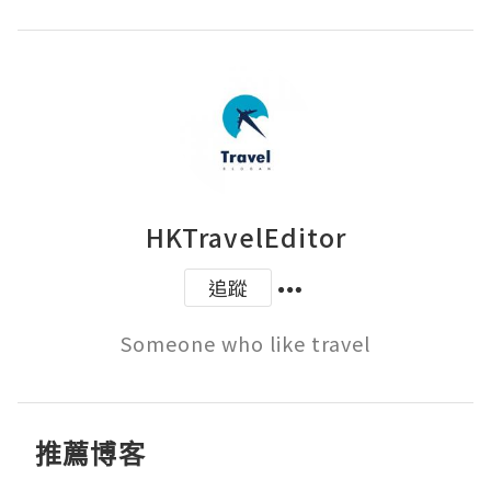
HKTravelEditor
追蹤
Someone who like travel
推薦博客