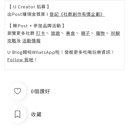
【 U Creator 招募 】
出Post賺現金獎賞 l
登記《社群創作有價企劃》
【 睇Post + 參加品牌活動 】
瀏覽更多社群
打卡
丶
旅遊
丶
美食
丶
親子
丶
寵物
丶
扮靚
攻略
及
活動情報
U Blog開咗WhatsApp啦！發掘更多吃喝玩樂資訊！
Follow 我哋
！
0個讚好
收藏