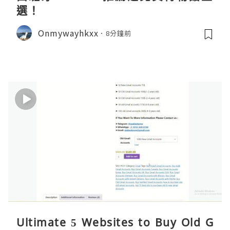
選！
Onmywayhkxx
8分鐘前
Ultimate 5 Websites to Buy Old G