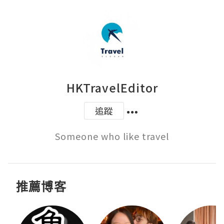
HKTravelEditor
追蹤
Someone who like travel
推薦博客