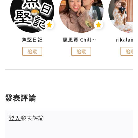
urnal
魚堅日記
思思賢 ChillMyBabe
rikala
追蹤
追蹤
追蹤
發表評論
登入
發表評論