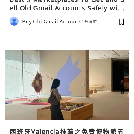
ell Old Gmail Accounts Safely with
Fast Delivery in 2026
Buy Old Gmail Accoun
1分鐘前
西班牙Valencia推薦之免費博物館五