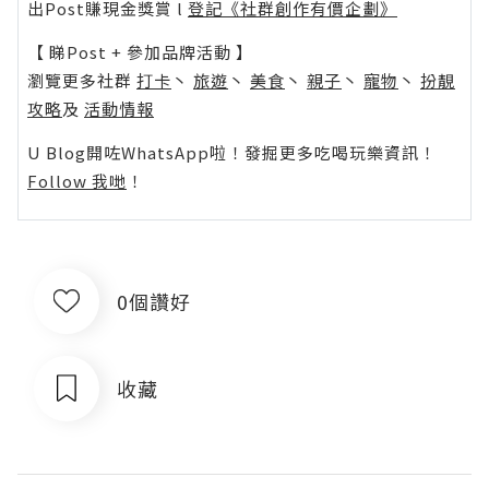
出Post賺現金獎賞 l
登記《社群創作有價企劃》
【 睇Post + 參加品牌活動 】
瀏覽更多社群
打卡
丶
旅遊
丶
美食
丶
親子
丶
寵物
丶
扮靚
攻略
及
活動情報
U Blog開咗WhatsApp啦！發掘更多吃喝玩樂資訊！
Follow 我哋
！
0個讚好
收藏