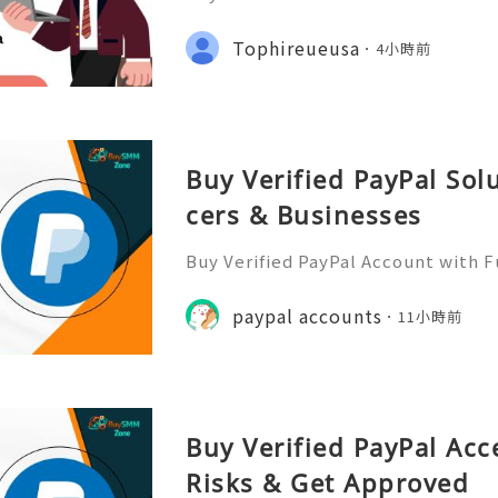
yone and Get to know Everyone. Y
Social network and have Likes, Fo
Tophireueusa
4小時前
hares On All Of Your Posts. W
Buy Verified PayPal Sol
cers & Businesses
Buy Verified PayPal Account with 
Use Contact Info 📞 WhatsApp: +1 (
m: @BuySmmZone ✅ Skype: BuySm
paypal accounts
11小時前
Buy Verified PayPal Acc
Risks & Get Approved