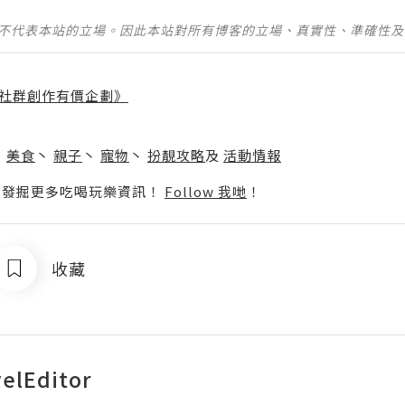
並不代表本站的立場。因此本站對所有博客的立場、真實性、準確性
社群創作有價企劃》
】
丶
美食
丶
親子
丶
寵物
丶
扮靚攻略
及
活動情報
p啦！發掘更多吃喝玩樂資訊！
Follow 我哋
！
收藏
elEditor