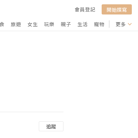
會員登記
開始撰寫
食
旅遊
女生
玩樂
親子
生活
寵物
行山
更多
打卡
追蹤