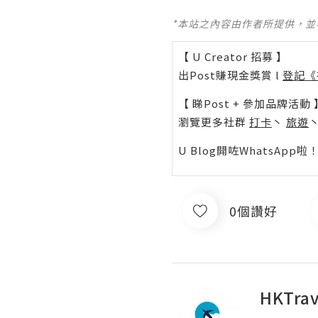
*本站之內容由作者所提供，
【 U Creator 招募 】
出Post賺現金獎賞 l
登記《
【 睇Post + 參加品牌活動 
瀏覽更多社群
打卡
丶
旅遊
U Blog開咗WhatsAp
0個讚好
HKTrav