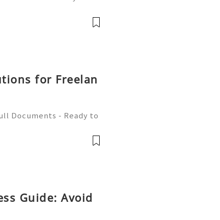
ou must Be A member Of A
llowers, Comments, And S
utions for Freelan
Full Documents - Ready to
580) 771-7982 ✈️ Telegra
mZone 📧 Email:
ess Guide: Avoid