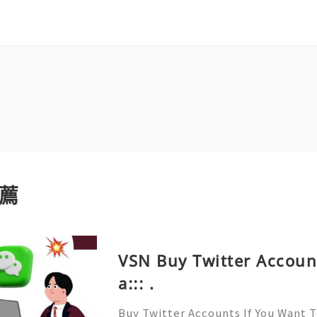
薦
VSN Buy Twitter Accoun
a::: .
Buy Twitter Accounts If You Want 