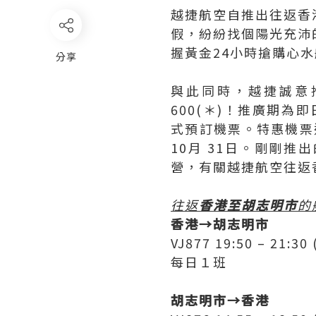
越捷航空自推出往返香
假，紛紛找個陽光充沛
握黃金24小時搶購心
分享
與此同時，越捷誠意推
600(＊)！推廣期為即
式預訂機票。特惠機票
10月 31日。剛剛推
營，有關越捷航空往返
往返
香港至胡志明市
的
香港→胡志明市
VJ877 19:50 – 21:
每日１班
胡志明市→香港