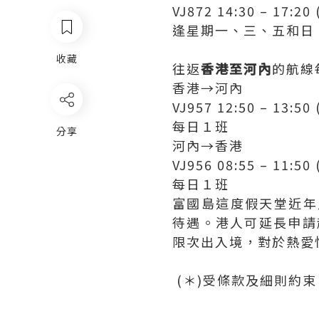
VJ872 14:30 – 17:
逢星期一、三、五和日
收藏
往返
香港至河內
的航線
香港→河內
VJ957 12:50 – 13:50
每日１班
分享
河內→香港
VJ956 08:55 – 11:
每日１班
富國島這度假天堂近年
待遇。港人可延長申請
限次出入境，對於熱愛
(＊)受條款及細則約