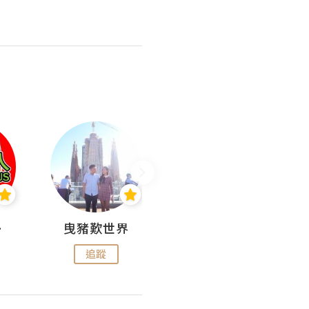
nius
曳豬歎世界
Koalascities (^O^)! @ UTravel
追蹤
追蹤