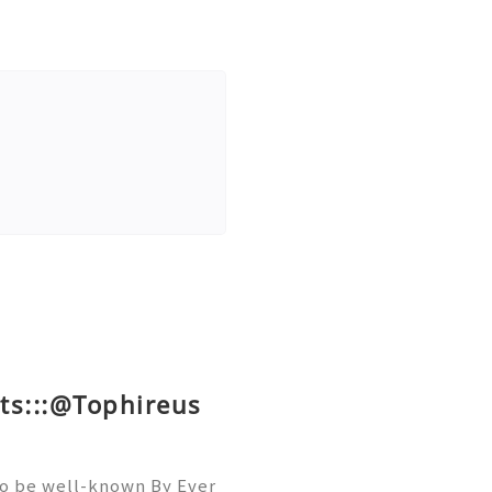
ts:::@Tophireus
To be well-known By Ever