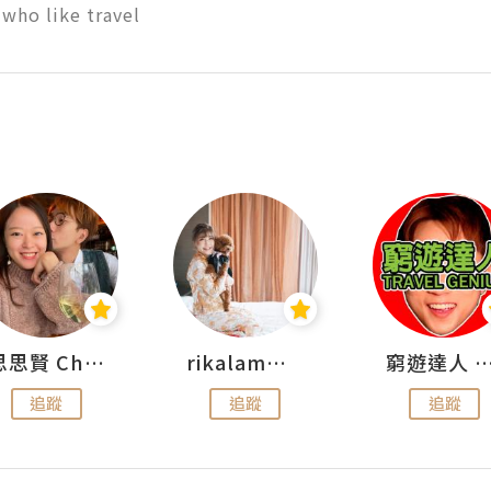
who like travel
思思賢 ChillMyBabe
rikalammm
窮遊達人 Mr.TravelGe
追蹤
追蹤
追蹤