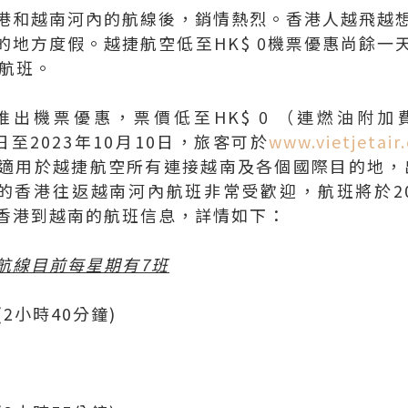
港和越南河內的航線後，銷情熱烈。香港人越飛越
的地方度假。越捷航空低至HK$ 0機票優惠尚餘一
水航班。
出機票優惠，票價低至HK$ 0 （連燃油附加
日至2023年10月10日，旅客可於
www.vietjetair
適用於越捷航空所有連接越南及各個國際目的地，出
出的香港往返越南河內航班非常受歡迎，航班將於20
香港到越南的航班信息，詳情如下：
航線目前每星期有7班
30 (2小時40分鐘)