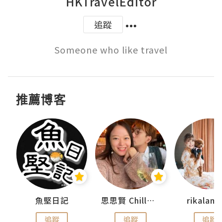
HKTravelEditor
追蹤
Someone who like travel
推薦博客
urnal
魚堅日記
思思賢 ChillMyBabe
rikala
追蹤
追蹤
追蹤