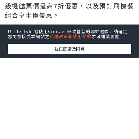
級機艙票價最高7折優惠，以及預訂飛機餐
組合享半價優惠。
U Lifestyle 會使用Cookies來改善您的網站體驗，請確定
您同意接受本網站之
私隱政策和使用條款
才可繼續瀏覽。
我已閱讀及同意
由即日起至2026年8月8日晚上24:00，香
港旅客可透過越捷航空航線網絡，以低至