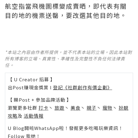
航空指當飛機圖標變成賣晒，即代表有關
目的地的機票送罄，要改選其他目的地。
*本站之內容由作者所提供，並不代表本站的立場。因此本站對
所有博客的立場、真實性、準確性及完整性不負任何法律責
任。
【 U Creator 招募 】
出Post賺現金獎賞 l
登記《社群創作有價企劃》
【 睇Post + 參加品牌活動 】
瀏覽更多社群
打卡
丶
旅遊
丶
美食
丶
親子
丶
寵物
丶
扮靚
攻略
及
活動情報
U Blog開咗WhatsApp啦！發掘更多吃喝玩樂資訊！
Follow 我哋
！