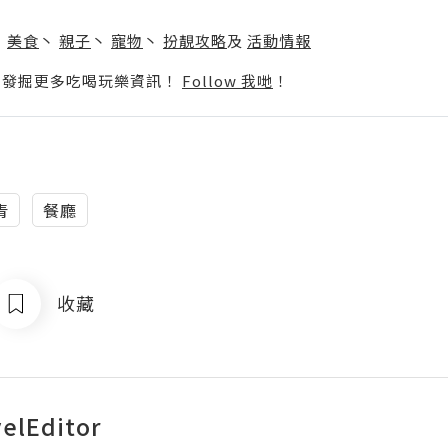
】
丶
美食
丶
親子
丶
寵物
丶
扮靚攻略
及
活動情報
p啦！發掘更多吃喝玩樂資訊！
Follow 我哋
！
青
餐廳
收藏
elEditor