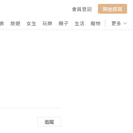
會員登記
開始撰寫
食
旅遊
女生
玩樂
親子
生活
寵物
行山
更多
打卡
追蹤