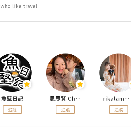
who like travel
魚堅日記
思思賢 ChillMyBabe
rikalammm
追蹤
追蹤
追蹤