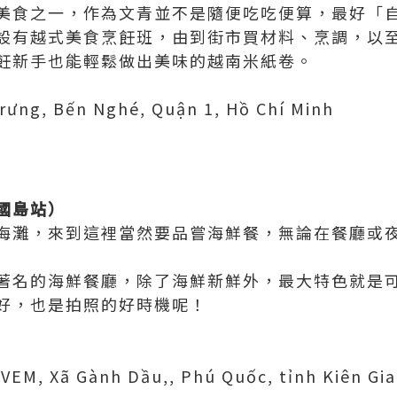
美食之一，作為文青並不是隨便吃吃便算，最好「
設有越式美食烹飪班，由到街市買材料、烹調，以
飪新手也能輕鬆做出美味的越南米紙卷。
Trưng, Bến Nghé, Quận 1, Hồ Chí Minh
國島站）
海灘，來到這裡當然要品嘗海鮮餐，無論在餐廳或
著名的海鮮餐廳，除了海鮮新鮮外，最大特色就是
好，也是拍照的好時機呢！
EM, Xã Gành Dầu,, Phú Quốc, tỉnh Kiên Gi