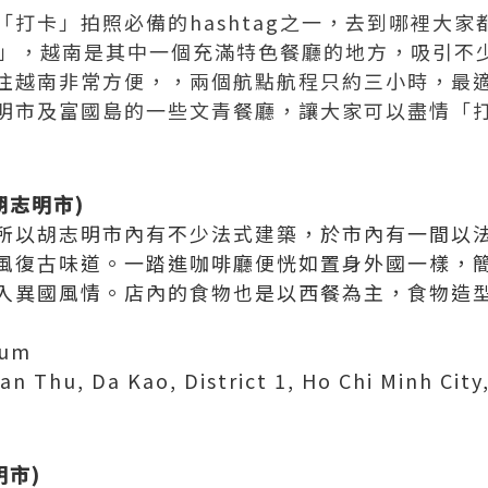
「打卡」拍照必備的hashtag之一，去到哪裡大
打卡」，越南是其中一個充滿特色餐廳的地方，吸引不
往越南非常方便，，兩個航點航程只約三小時，最
明市及富國島的一些文青餐廳，讓大家可以盡情「打卡
胡志明市)
所以胡志明市內有不少法式建築，於市內有一間以
風復古味道。一踏進咖啡廳便恍如置身外國一樣，
入異國風情。店內的食物也是以西餐為主，食物造
ium
Thu, Da Kao, District 1, Ho Chi Minh City
明市)