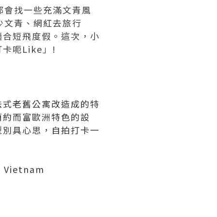
家都會找一些充滿文青風
少文青、網紅去旅行
適合短飛度假。這次，小
呃Like」!
法式老舊公寓改造成的特
簡約而富歐洲特色的設
型別具心思，自拍打卡一
, Vietnam