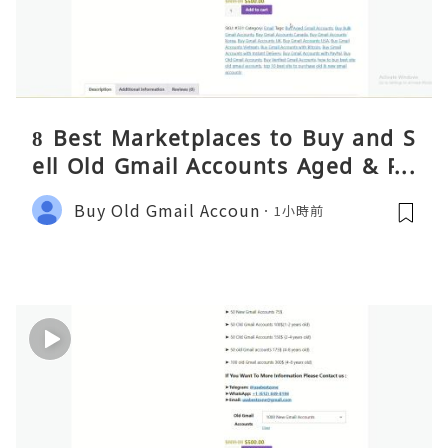
8 Best Marketplaces to Buy and S
ell Old Gmail Accounts Aged & PV
A Safely (Any Country) – 2026 Gui
Buy Old Gmail Accoun
1小時前
de