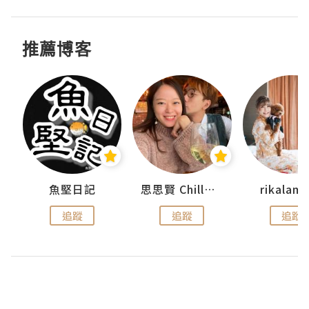
推薦博客
urnal
魚堅日記
思思賢 ChillMyBabe
rikala
追蹤
追蹤
追蹤