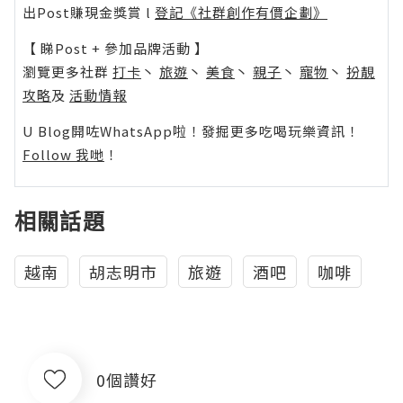
出Post賺現金獎賞 l
登記《社群創作有價企劃》
【 睇Post + 參加品牌活動 】
瀏覽更多社群
打卡
丶
旅遊
丶
美食
丶
親子
丶
寵物
丶
扮靚
攻略
及
活動情報
U Blog開咗WhatsApp啦！發掘更多吃喝玩樂資訊！
Follow 我哋
！
相關話題
越南
胡志明市
旅遊
酒吧
咖啡
0個讚好