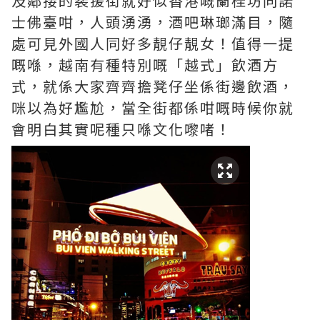
及鄰接的裴援街就好似香港嘅蘭桂坊同諾
士佛臺咁，人頭湧湧，酒吧琳瑯滿目，隨
處可見外國人同好多靚仔靚女！值得一提
嘅喺，越南有種特別嘅「越式」飲酒方
式，就係大家齊齊擔凳仔坐係街邊飲酒，
咪以為好尷尬，當全街都係咁嘅時候你就
會明白其實呢種只喺文化嚟啫！