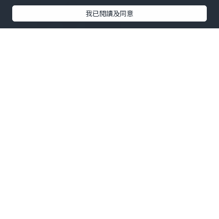
我已閱讀及同意
由即日起至2026年8月8日晚上24:00，香
港旅客可透過越捷航空航線網絡，以低至
HKD 0（不含稅及附加費）的優惠票價，
購買來往香港至胡志明市及富國島等航線
的Eco機票。旅客可經由官方網站
vietjetair.com、「Vietjet Air」手機應
用程式及其他銷售渠道進行預訂。出發日