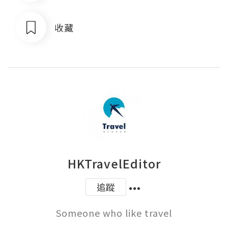
收藏
HKTravelEditor
追蹤
Someone who like travel