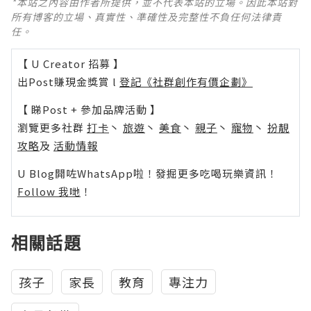
*本站之內容由作者所提供，並不代表本站的立場。因此本站對
所有博客的立場、真實性、準確性及完整性不負任何法律責
任。
【 U Creator 招募 】
出Post賺現金獎賞 l
登記《社群創作有價企劃》
【 睇Post + 參加品牌活動 】
瀏覽更多社群
打卡
丶
旅遊
丶
美食
丶
親子
丶
寵物
丶
扮靚
攻略
及
活動情報
U Blog開咗WhatsApp啦！發掘更多吃喝玩樂資訊！
Follow 我哋
！
相關話題
孩子
家長
教育
專注力