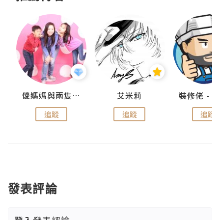
點滴
儍媽媽與兩隻小魔怪之家
艾米莉
追蹤
追蹤
追蹤
發表評論