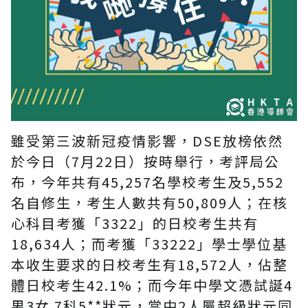
雖受第三波新冠疫情影響，DSE放榜依然
於今日（7月22日）按時舉行，考評局公
布，今年共有45,257名學校考生及5,552
名自修生，考生人數共有50,809人；在核
心科目考獲「3322」的日校考生共有
18,634人；而考獲「33222」學士學位基
本收生要求的日校考生有18,572人，佔整
體日校考生42.1%；而今年中學文憑試誕4
男3女 7科5**狀元，當中2人屬超級狀元同