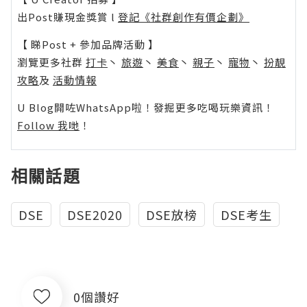
出Post賺現金獎賞 l
登記《社群創作有價企劃》
【 睇Post + 參加品牌活動 】
瀏覽更多社群
打卡
丶
旅遊
丶
美食
丶
親子
丶
寵物
丶
扮靚
攻略
及
活動情報
U Blog開咗WhatsApp啦！發掘更多吃喝玩樂資訊！
Follow 我哋
！
相關話題
DSE
DSE2020
DSE放榜
DSE考生
0個讚好