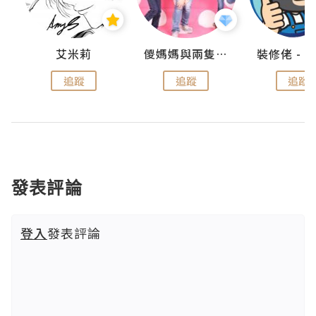
點滴
艾米莉
儍媽媽與兩隻小魔怪之家
追蹤
追蹤
追蹤
發表評論
登入
發表評論