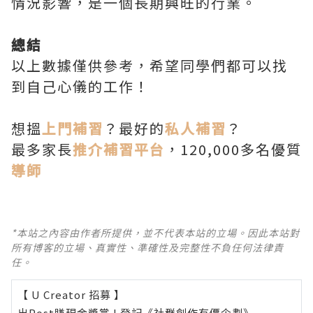
情況影響，是一個長期興旺的行業。
總結
以上數據僅供參考，希望同學們都可以找
到自己心儀的工作！
想搵
上門補習
？最好的
私人補習
？
最多家長
推介補習平台
，120,000多名優質
導師
*本站之內容由作者所提供，並不代表本站的立場。因此本站對
所有博客的立場、真實性、準確性及完整性不負任何法律責
任。
【 U Creator 招募 】
出Post賺現金獎賞 l
登記《社群創作有價企劃》