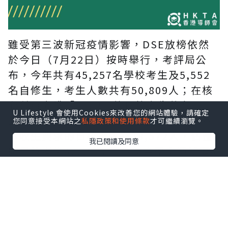
雖受第三波新冠疫情影響，DSE放榜依然
於今日（7月22日）按時舉行，考評局公
布，今年共有45,257名學校考生及5,552
名自修生，考生人數共有50,809人；在核
心科目考獲「3322」的日校考生共有
U Lifestyle 會使用Cookies來改善您的網站體驗，請確定
18,634人；而考獲「33222」學士學位基
您同意接受本網站之
私隱政策和使用條款
才可繼續瀏覽。
本收生要求的日校考生有18,572人，佔整
我已閱讀及同意
體日校考生42.1%；而今年中學文憑試誕4
男3女 7科5**狀元，當中2人屬超級狀元同
時在數學伸延部份考獲5**
小編為各位DSE考生整理出「2020DSE查
詢熱線」