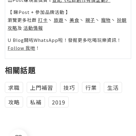
【 睇Post + 參加品牌活動 】
瀏覽更多社群
打卡
丶
旅遊
丶
美食
丶
親子
丶
寵物
丶
扮靚
攻略
及
活動情報
U Blog開咗WhatsApp啦！發掘更多吃喝玩樂資訊！
Follow 我哋
！
相關話題
求職
上門補習
技巧
行業
生活
攻略
私補
2019