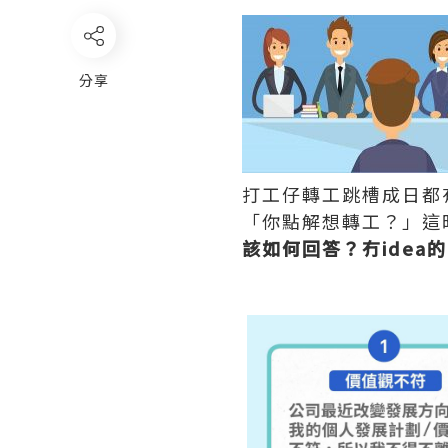
分享
打工仔轉工跳槽成日都
「你點解想轉工？」這
該如何回答？冇ide