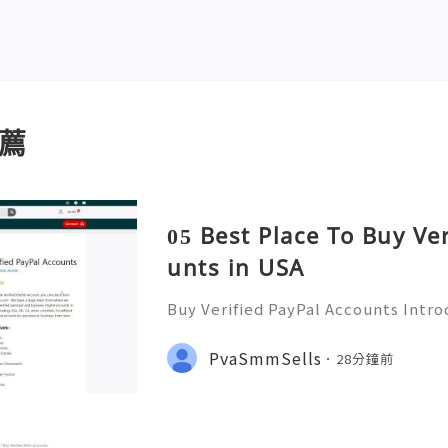
薦
05 Best Place To Buy Ve
unts in USA
Buy Verified PayPal Accounts Intr
ts PayPal has become a staple in on
g convenience and security for us
PvaSmmSells
28分鐘前
u're shopping, selling,