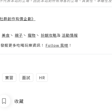
並不代表本站的立場。因此本站對所有博客的立場、真實性、準確性
社群創作有價企劃》
】
丶
美食
丶
親子
丶
寵物
丶
扮靚攻略
及
活動情報
p啦！發掘更多吃喝玩樂資訊！
Follow 我哋
！
實習
面試
HR
收藏