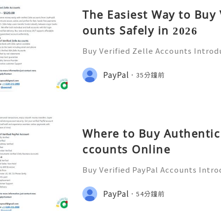
The Easiest Way to Buy 
ounts Safely in 2026
Buy Verified Zelle Accounts Introdu
nefits In today’s fast-paced digita
ways to transfer money has become
PayPal
35分鐘前
a popular payment ser
Where to Buy Authentic 
ccounts Online
Buy Verified PayPal Accounts Intro
y’s digital landscape, online tra
n than ever. PayPal stands out as o
PayPal
54分鐘前
ms for sending and recei