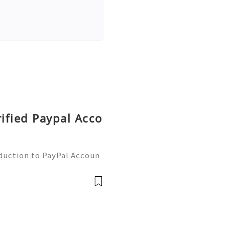
rified Paypal Acco
oduction to PayPal Accoun
line transactions, offerin
ers worldwide. Whether yo