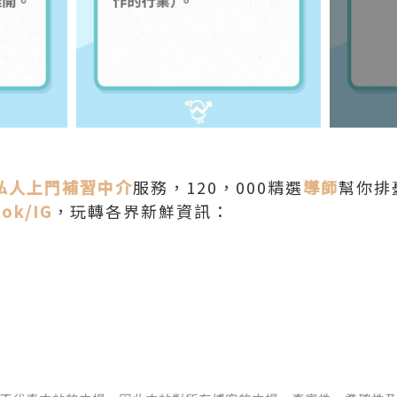
私人上門補習中介
服務，120，000精選
導師
幫你排
ook
/IG
，玩轉各界新鮮資訊：