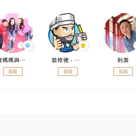
儍媽媽與兩隻小魔怪之家
裝修佬 - 香港一站式網上裝修平台
利奧
追蹤
追蹤
追蹤