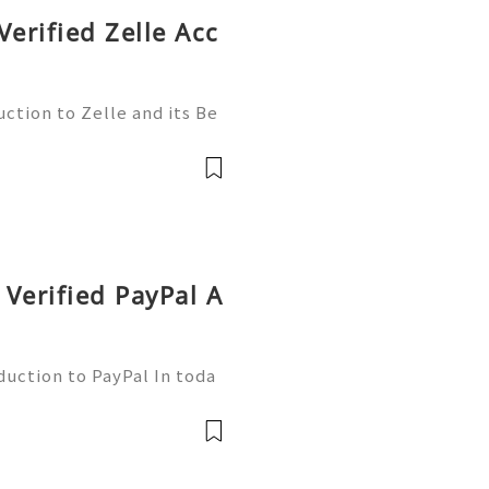
Verified Zelle Acc
ction to Zelle and its Be
l world, finding efficient
 essential. Enter Zelle—
Verified PayPal A
duction to PayPal In toda
nsactions are more commo
ne of the leading platfor