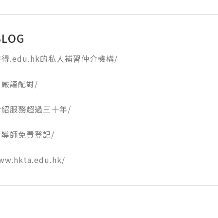
BLOG
.edu.hk的私人補習仲介機構/ ﻿

謹配對/ 

服務超過三十年/ 

師免費登記/ 

ww.hkta.edu.hk/