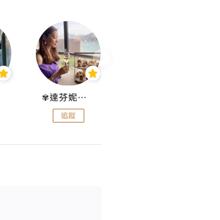
✾達芬妮•愛孩子•愛生活✾
wendysugar享受生活gogogo
追蹤
追蹤