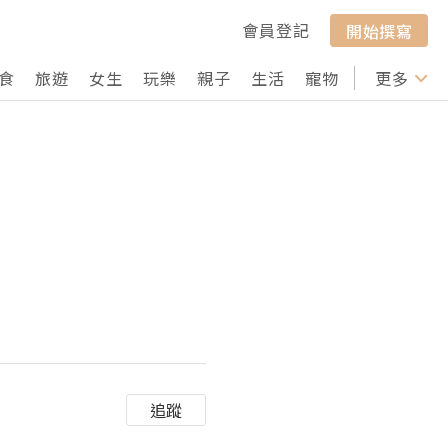
會員登記
開始撰寫
食
旅遊
女生
玩樂
親子
生活
寵物
行山
更多
打卡
追蹤