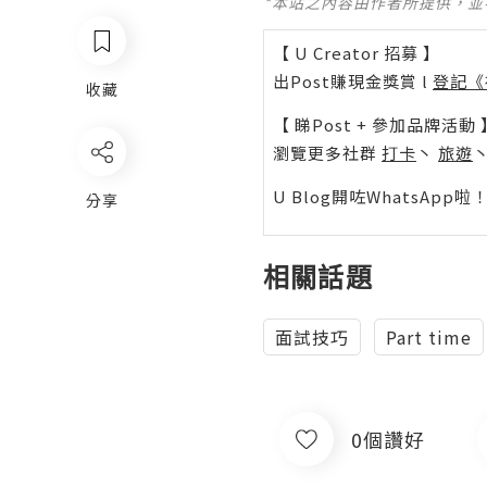
*本站之內容由作者所提供，
【 U Creator 招募 】
出Post賺現金獎賞 l
登記《
收藏
【 睇Post + 參加品牌活動 
瀏覽更多社群
打卡
丶
旅遊
U Blog開咗WhatsAp
分享
相關話題
面試技巧
Part time
0個讚好