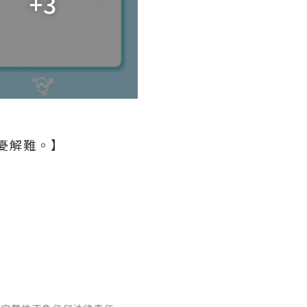
+3
憂解難。】