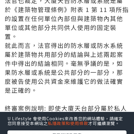
法官也裁定，大廈天台防水層或系統是屬
於《建築物管理條例》附表 1 第 11 項所指
的設置在任何單位內部但與建築物內其他
單位或其他部分共同供人使用的固定裝
置。
就此而言，法官得出的防水層或防水系統
屬於建築物共用部分的結論與上述兩起案
件中得出的結論相同。毫無爭議的是，如
果防水層或系統是公共部分的一部分，那
麼被告使用公共資金來維護它的做法確實
是正確的。
終審案例說明: 即使大廈天台部分屬於私人
業權 (任何單位內部)，但大廈天台防水層
U Lifestyle 會使用Cookies來改善您的網站體驗，請確定
您同意接受本網站之
私隱政策和使用條款
才可繼續瀏覽。
或系統仍然屬於大廈公用部分。香港高等