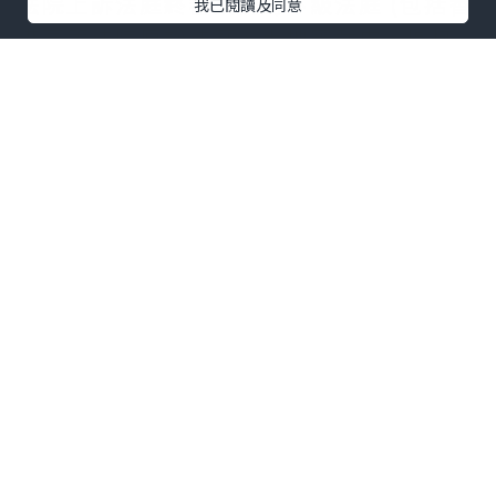
法院上訴法庭終審案例對下級法庭 (包括香
我已閱讀及同意
港高等法院原訟法庭、土地審裁處、區域
法院、小額錢債審裁處) 都具有重要的參考
價值。
香港公正行: 樓宇滲水檢驗領導權威
歡迎瀏覽公司網站:
www.hksurveyors.com
#漏水
#滲水
#樓宇漏水
#樓宇滲水
#樓宇
滲漏
#驗樓
#驗樓師
#天花剝落
#天花裂紋
#天花滴水
#天花漏水
#天花滲水
#天花滲
漏
#外牆漏水
#外牆滲水
#外牆滲漏
#樓上
漏水
#樓上滲水
#樓上滲漏
#漏水賠償
#滲
水賠償
#滲漏賠償
#賠償評估
#損害評估
#
聯合辦事處
#滲水辦
#屋宇署
#香港公正行