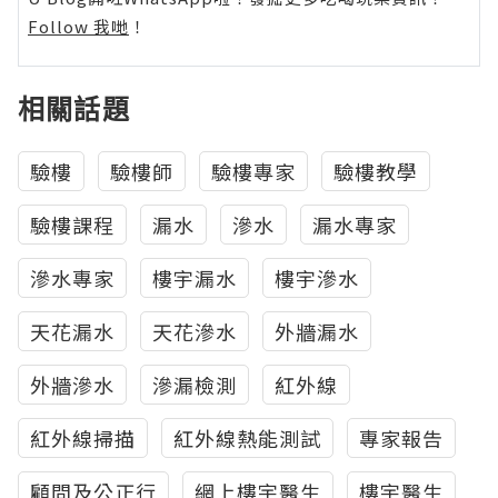
Follow 我哋
！
相關話題
驗樓
驗樓師
驗樓專家
驗樓教學
驗樓課程
漏水
滲水
漏水專家
滲水專家
樓宇漏水
樓宇滲水
天花漏水
天花滲水
外牆漏水
外牆滲水
滲漏檢測
紅外線
紅外線掃描
紅外線熱能測試
專家報告
顧問及公正行
網上樓宇醫生
樓宇醫生