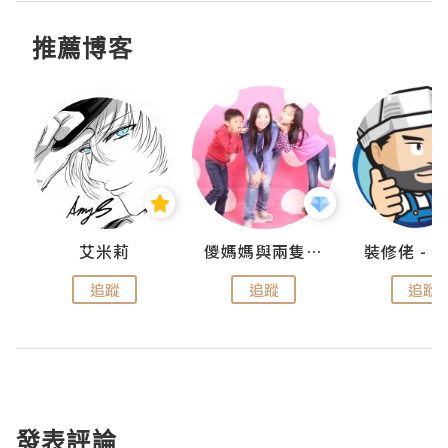
推薦博客
點滴
艾米莉
儍媽媽與兩隻小魔怪之家
追蹤
追蹤
追蹤
發表評論