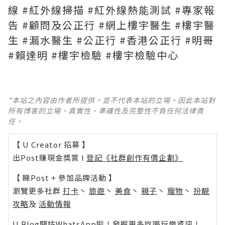
線
#紅外線掃描
#紅外線熱能測試
#專家報
告
#顧問及公正行
#網上樓宇醫生
#樓宇醫
生
#漏水醫生
#公正行
#香港公正行
#明哥
#賴達明
#樓宇檢驗
#樓宇檢驗中心
*本站之內容由作者所提供，並不代表本站的立場。因此本站對
所有博客的立場、真實性、準確性及完整性不負任何法律責
任。
【 U Creator 招募 】
出Post賺現金獎賞 l
登記《社群創作有價企劃》
【 睇Post + 參加品牌活動 】
瀏覽更多社群
打卡
丶
旅遊
丶
美食
丶
親子
丶
寵物
丶
扮靚
攻略
及
活動情報
U Blog開咗WhatsApp啦！發掘更多吃喝玩樂資訊！