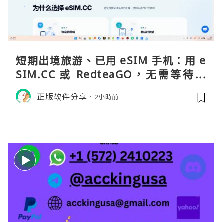
短期出境旅游、已用 eSIM 手机：用 e
SIM.CC 或 RedteaGO，无需等待收
货。需要“当地号码 + 通话短信”（如
正版软件分享
2小時前
打车、外卖、客户联络）：优先 Redt
eaGO（明确提供通话短信套餐）。长