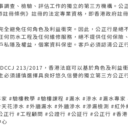
事調查、檢驗、評估工作的獨立的第三方機構。公
程師註冊條例》註冊的法定專業資格，即香港政府註
完全避免任何角色及利益衝突。因此，公正行是絕
任何防水工程及任何維修服務，絕不提供任何保險
戶私隱及權益，個案資料保密。客戶必須認清公正
DCCJ 213/2017，香港法庭可以基於角色及利
主必須謹慎選擇具良好悠久信譽的獨立第三方公正
專家
#驗樓教學
#驗樓課程
#漏水
#滲水
#漏水專家
#天花滲水
#外牆漏水
#外牆滲水
#滲漏檢測
#紅外
公正行
#工程顧問
#公證行
#公証行
#公正行
#香
中心