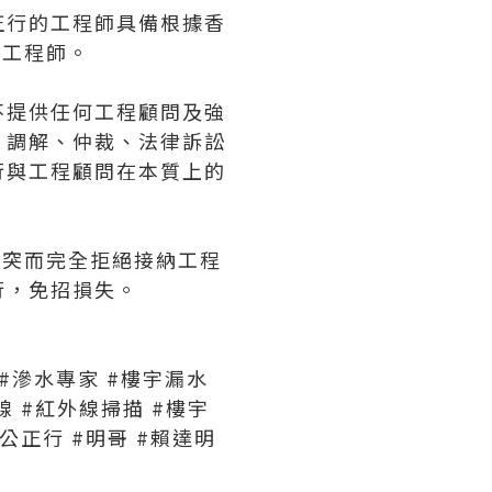
正行的工程師具備根據香
冊工程師。
不提供任何工程顧問及強
、調解、仲裁、法律訴訟
行與工程顧問在本質上的
益衝突而完全拒絕接納工程
行，免招損失。
#滲水專家
#樓宇漏水
線
#紅外線掃描
#樓宇
港公正行
#明哥
#賴達明