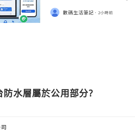
完成 Signal 帳號註冊，再透過手機
版設成已連結裝置。
數碼生活筆記
2小時前
台防水層屬於公用部分?
公司