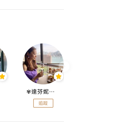
✾達芬妮•愛孩子•愛生活✾
wendysugar享受生活gogogo
追蹤
追蹤