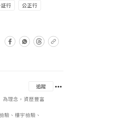
公証行
公正行
追蹤
理念，資歷豐富

、樓宇檢驗、
