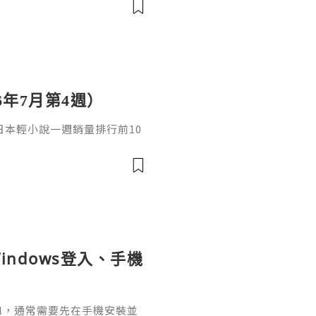
6年7月第4週）
日，日本輕小說一週銷量排行前10
cacia封面插畫：梅まろ卷
i出版社：角川發售日：2026
馴獸師慢生活16作者：棚架ユウ
：2026年08月銷售數：3,7
indows登入、手機
ignal，通常需要先在手機安裝並