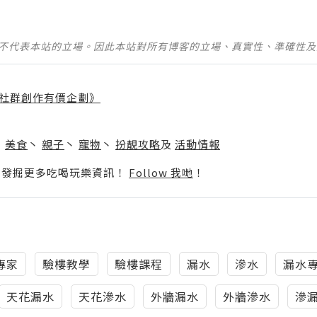
並不代表本站的立場。因此本站對所有博客的立場、真實性、準確性
社群創作有價企劃》
】
丶
美食
丶
親子
丶
寵物
丶
扮靚攻略
及
活動情報
p啦！發掘更多吃喝玩樂資訊！
Follow 我哋
！
專家
驗樓教學
驗樓課程
漏水
滲水
漏水
天花漏水
天花滲水
外牆漏水
外牆滲水
滲