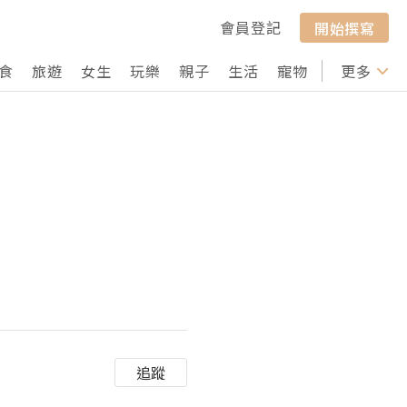
會員登記
開始撰寫
食
旅遊
女生
玩樂
親子
生活
寵物
行山
更多
打卡
追蹤