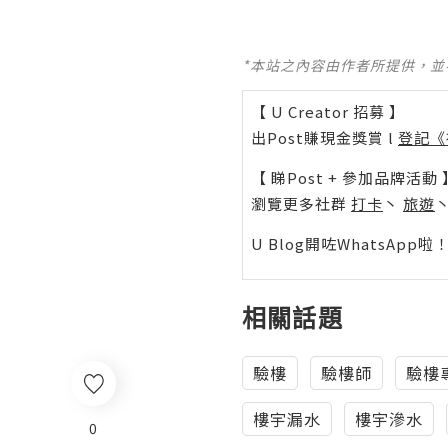
*本站之內容由作者所提供，
【 U Creator 招募 】
出Post賺現金獎賞 l
登記《
【 睇Post + 參加品牌活動 
瀏覽更多社群
打卡
丶
旅遊
U Blog開咗WhatsAp
相關話題
驗樓
驗樓師
驗樓
樓宇漏水
樓宇滲水
0