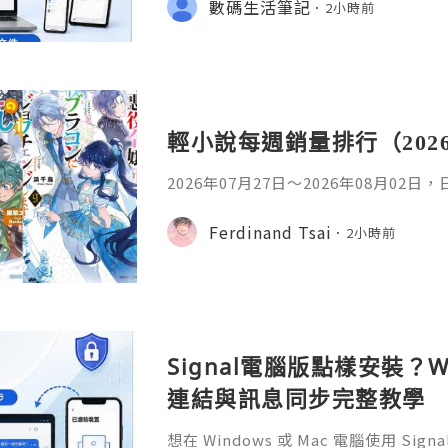
數碼生活筆記
2小時前
少人會接觸 WPS Offic
輕小說每週銷量排行（202
2026年07月27日〜2026年08月02
名如下。1. 魔法少女的魔女審判作者：A
首・文字插畫：すがわらおむ,maruch
Ferdinand Tsai
2小時前
年08月銷售數：10,281部2. 落後的
插畫：Nardack出版社：微雜誌社發售日
76部3. 反派千金轉職成超級兄控9作者
Signal電腦版點樣安裝？W
連結與訊息同步完整教學
想在 Windows 或 Mac 電腦使用 S