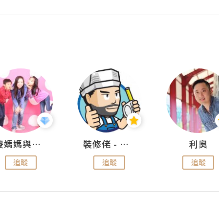
儍媽媽與兩隻小魔怪之家
裝修佬 - 香港一站式網上裝修平台
利奧
追蹤
追蹤
追蹤