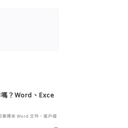
？Word、Exce
傳來 Word 文件、客戶提
rPoint，最後又要把資料整理成
式，處理起來比較零散。因此不