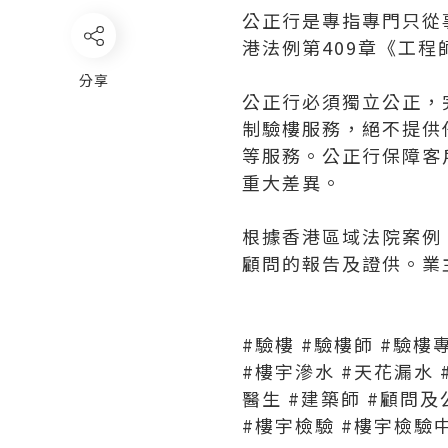
公正行是專指專門只從
港法例第409章《工
分享
公正行必須獨立公正，
制驗樓服務，絕不提供
等服務。公正行保障客
重大差異。
根據香港區域法院案例 
顧問的報告及證供。業
#驗樓
#驗樓師
#驗樓
#樓宇滲水
#天花漏水
醫生
#建築師
#顧問及
#樓宇檢驗
#樓宇檢驗