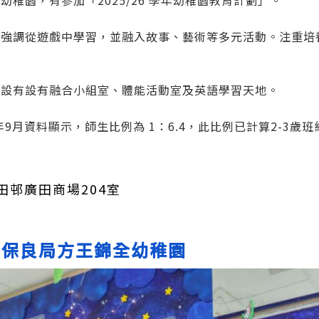
幼稚園，有參加「2025/26 學年幼稚園教育計劃」。
：強調從遊戲中學習，並融入故事、藝術等多元活動。注重培
：設有
設有融合小組室、體能活動室及英語學習天地。
年9月資料顯示，師生比例為 1：6.4，此比例已計算2-3歲班
田邨廣田商場204室
｜
保良局方王錦全幼稚園