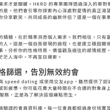
需求才是關鍵。HKRD 的專業團隊透過深入的單對
的是，他們會引導你探索內心深處對愛情的真正渴
你分享歡笑、共同成長的幽默伴侶？還是一個在事
的精髓，在於精準洞悉個人需求。我們相信，只有
的人。這是一個自我發現的過程，也是建立穩固關係的
事，分析你的性格特質、價值觀及過往的感情經歷
茫茫人海中，不再盲目摸索。
格篩選，告別無效約會
 speed dating 或使用交友app，雖然提供
感到疲憊。你可能花費大量時間在不合適的對象身
對服務，正是為了解決這個痛點而生。
格驗證的會員資料庫。每一位會員都經過身份核實