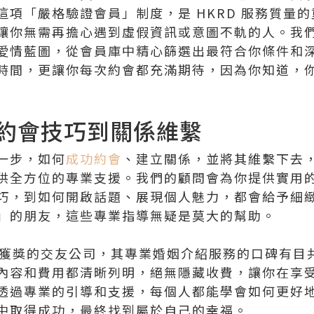
這項「嚴格驗證會員」制度，是 HKRD 服務質量
讓你無需再擔心遇到虛假資訊或意圖不軌的人。我
愛情藍圖，從會員庫中精心篩選出最符合你條件和
時間，更讓你每次約會都充滿期待，因為你知道，
約會技巧到關係維繫
一步，如何
成功約會
、建立關係，並將其維繫下去，
供全方位的專業支援。我們的顧問會為你提供實用
巧，到如何開啟話題、展現個人魅力，都會給予細
」的朋友，這些專業指導無疑是莫大的幫助。
連年獲獎的交友公司，其專業婚姻介紹服務的口碑有目
內容和費用都清晰列明，絕無隱藏收費，讓你在享
透過專業的引導和支援，每個人都能學會如何更好
中取得成功，最終找到屬於自己的幸福。