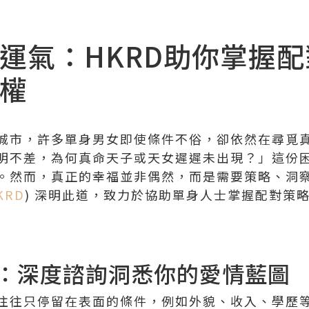
運氣：HKRD助你掌握
權
城市，許多單身男女即使條件不俗，卻依然在尋覓
明不差，為何真命天子或天女遲遲未出現？」這份
。然而，真正的幸福並非偶然，而是需要策略、洞
KRD
) 深明此道，致力於協助單身人士掌握配對策
：深度諮詢洞悉你的愛情藍圖
往往只停留在表面的條件，例如外貌、收入、學歷