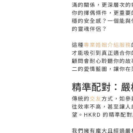
滿的關係，更深層次的
你的擇偶條件，更重要
穩的安全感？一個能與
的靈魂伴侶？
這種
專業婚姻介紹服務
才能吸引到真正適合你
顧問會耐心聆聽你的故
二的愛情藍圖，讓你在
精準配對：嚴
傳統的
交友
方式，如參與
往效率不高，甚至讓人
望。HKRD 的精準配
我們擁有龐大且經過嚴