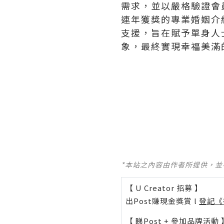
需求，並以嚴格驗證會
連年獲獎的專業婚姻介
支援，旨在賦予單身人
象，最終實現幸福美滿
*本站之內容由作者所提供，
【 U Creator 招募 】
出Post賺現金獎賞 l
登記《
【 睇Post + 參加品牌活動 