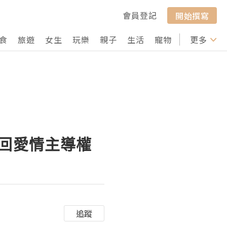
會員登記
開始撰寫
食
旅遊
女生
玩樂
親子
生活
寵物
行山
更多
打卡
奪回愛情主導權
追蹤