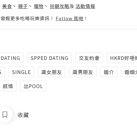
丶
美食
丶
親子
丶
寵物
丶
扮靚攻略
及
活動情報
p啦！發掘更多吃喝玩樂資訊！
Follow 我哋
！
 DATING
SPPED DATING
交友約會
HKRD好唔
G
SINGLE
識女朋友
識男朋友
婚介
婚姻
感情
出POOL
收藏