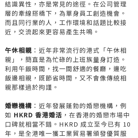
結識異性，亦是常見的途徑。在公司管理
層的牽線搭橋下，為單身員工創造機會。
而且同行業的人，工作環境和話題比較接
近，交流起來更容易產生共鳴。
午休相親
：近年非常流行的港式「午休
相
親
」，簡直是為忙碌的上班族量身訂造。
利用午飯時間，找一間舒適的餐廳，邊吃
飯邊相親，既節省時間，又不會像傳統相
親那樣過於拘謹。
婚戀機構
：近年發展蓬勃的婚戀機構，例
如
HKRD 香港婚活
，在香港的
婚戀
市場中
口碑就相當不錯。HKRD 成立至今已有 10
年，是全港唯一獲工業貿易署頒發優質服