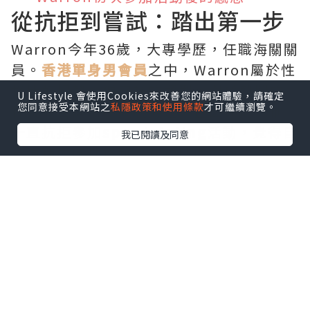
從抗拒到嘗試：踏出第一步
Warron今年36歲，大專學歷，任職海關關
員。
香港單身男會員
之中，Warron屬於性
格比較慢熱、偏安靜的類型，對於熱鬧的
U Lifestyle 會使用Cookies來改善您的網站體驗，請確定
您同意接受本網站之
私隱政策和使用條款
才可繼續瀏覽。
社交場合向來不太感興趣。正因如此，他
一直抗拒參加
speed dating
活動，覺得自
我已閱讀及同意
己這種內向性格難以在短時間內與人建立
連結。
然而，在
HKRD
配對顧問Christy的極力游
說下，Warron終於願意
多方面嘗試
，踏出
了尋找伴侶的第一步。作為一間專業的
香
港婚介公司
，HK Romance Dating一直
鼓勵
單身
人士勇於走出舒適圈，透過不同
形式的
交友活動
擴闊社交圈子。