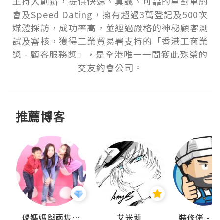
主持人創辦，提供快速、真誠、可靠的單對單約
會及Speed Dating，擁有超過3萬登記及500次
媒體採訪，成功率高，並經過嚴格的神秘顧客測
試及審核，獲得工業貿易署支持的「香港工商業
獎 - 顧客服務獎」，是全港唯一一間獲此殊榮的
交友約會公司。
推薦博客
點滴
儍媽媽與兩隻小魔怪之家
艾米莉