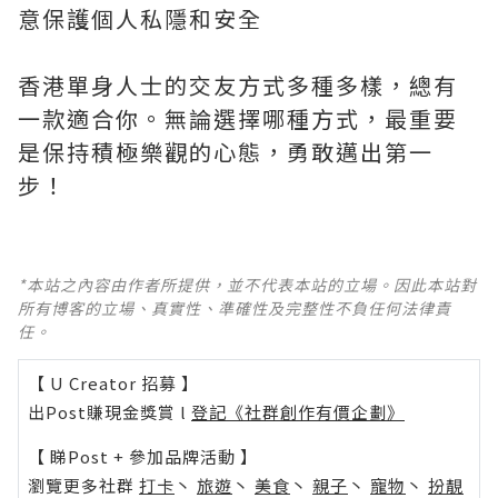
意保護個人私隱和安全
香港單身人士的交友方式多種多樣，總有
一款適合你。無論選擇哪種方式，最重要
是保持積極樂觀的心態，勇敢邁出第一
步！
*本站之內容由作者所提供，並不代表本站的立場。因此本站對
所有博客的立場、真實性、準確性及完整性不負任何法律責
任。
【 U Creator 招募 】
出Post賺現金獎賞 l
登記《社群創作有價企劃》
【 睇Post + 參加品牌活動 】
瀏覽更多社群
打卡
丶
旅遊
丶
美食
丶
親子
丶
寵物
丶
扮靚