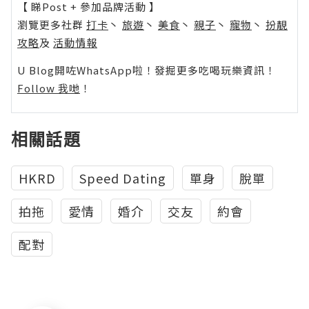
【 睇Post + 參加品牌活動 】
瀏覽更多社群
打卡
丶
旅遊
丶
美食
丶
親子
丶
寵物
丶
扮靚
攻略
及
活動情報
U Blog開咗WhatsApp啦！發掘更多吃喝玩樂資訊！
Follow 我哋
！
相關話題
HKRD
Speed Dating
單身
脫單
拍拖
愛情
婚介
交友
約會
配對