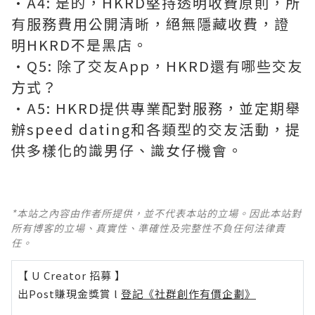
•A4: 是的，HKRD堅持透明收費原則，所
有服務費用公開清晰，絕無隱藏收費，證
明HKRD不是黑店。
•Q5: 除了交友App，HKRD還有哪些交友
方式？
•A5: HKRD提供專業配對服務，並定期舉
辦speed dating和各類型的交友活動，提
供多樣化的識男仔、識女仔機會。
*本站之內容由作者所提供，並不代表本站的立場。因此本站對
所有博客的立場、真實性、準確性及完整性不負任何法律責
任。
【 U Creator 招募 】
出Post賺現金獎賞 l
登記《社群創作有價企劃》