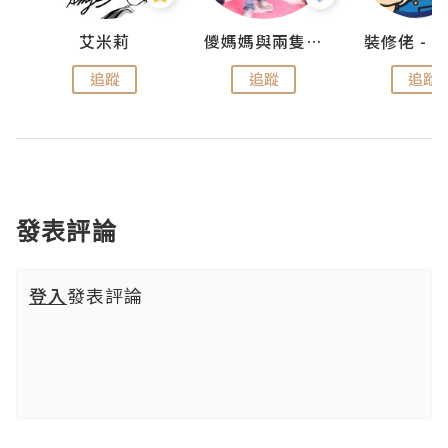
點滴
艾米莉
儍媽媽與兩隻小魔怪之家
追蹤
追蹤
追蹤
發表評論
登入
發表評論