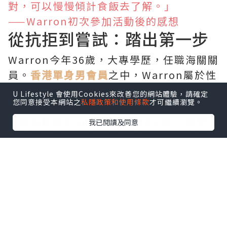
對，可以慢慢傾計食飯去了解。」
——Warron初次參加活動後的感想
從抗拒到嘗試：踏出第一步
Warron今年36歲，大專學歷，任職海關關
員。
香港單身男會員
之中，Warron屬於性
格比較慢熱、偏安靜的類型，對於熱鬧的
U Lifestyle 會使用Cookies來改善您的網站體驗，請確定
您同意接受本網站之
私隱政策和使用條款
才可繼續瀏覽。
社交場合向來不太感興趣。正因如此，他
一直抗拒參加
speed dating
活動，覺得自
我已閱讀及同意
己這種內向性格難以在短時間內與人建立
連結。
然而，在
HKRD
配對顧問Christy的極力游
說下，Warron終於願意
多方面嘗試
，踏出
了尋找伴侶的第一步。作為一間專業的
香
港婚介公司
，HK Romance Dating一直
鼓勵
單身
人士勇於走出舒適圈，透過不同