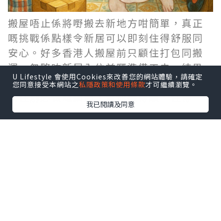
搬屋唔止係將嘢搬去新地方咁簡單，真正
嘅挑戰係點樣令新居可以即刻住得舒服同
安心。好多香港人搬屋前只顧住打包同搬
運，忽略咗新居入住前嘅準備工夫，結果
U Lifestyle 會使用Cookies來改善您的網站體驗，請確定
搬完之後仲要執手尾。今次同大家分享6個
您同意接受本網站之
私隱政策和使用條款
才可繼續瀏覽。
入住前必做嘅細節，幫你搬得順、住得
我已閱讀及同意
穩。
1. 全面檢查新居環境
搬屋前，最好用一日時間去新居仔細檢
查，包括牆身、地板、窗戶、門鎖同廚房