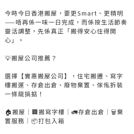
今時今日香港搬屋，要更Smart、更精明
——唔再係一味一日完成，而係按生活節奏
靈活調整，先係真正「搬得安心住得開
心」。
💡搬屋公司推薦？
選擇【實惠搬屋公司】，住宅搬遷、寫字
樓搬運、存倉出倉、廢物棄置、傢俬拆裝
一條龍搞掂！
🏠搬屋｜🏢搬寫字樓｜🚛存倉出倉｜🗑️棄
置服務｜📦打包入箱