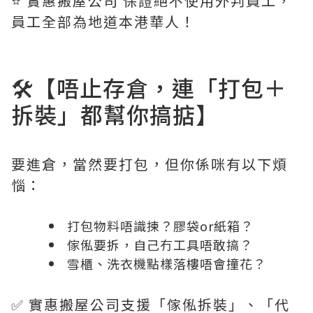
⭐️ 實惠搬屋公司 保證絕不使用外判員工，
員工全部為地道本港華人！
🛠️【唔止存倉，連「打包＋
拆裝」都幫你搞掂】
要進倉，當然要打包，但你係咪有以下煩
惱：
打包物料唔識揀？膠袋or紙箱？
傢俬要拆，自己冇工具唔敢搞？
雪櫃、洗衣機點樣落樓唔會撞花？
✅ 實惠搬屋公司支援「傢俬拆裝」、「代