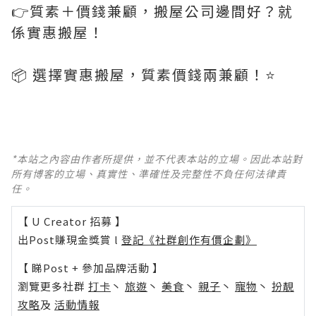
👉質素＋價錢兼顧，搬屋公司邊間好？就
係實惠搬屋！
📦 選擇實惠搬屋，質素價錢兩兼顧！⭐️
*本站之內容由作者所提供，並不代表本站的立場。因此本站對
所有博客的立場、真實性、準確性及完整性不負任何法律責
任。
【 U Creator 招募 】
出Post賺現金獎賞 l
登記《社群創作有價企劃》
【 睇Post + 參加品牌活動 】
瀏覽更多社群
打卡
丶
旅遊
丶
美食
丶
親子
丶
寵物
丶
扮靚
攻略
及
活動情報