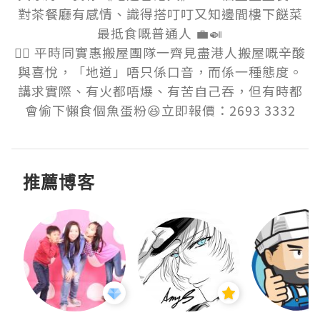
對茶餐廳有感情、識得搭叮叮又知邊間樓下餸菜
最抵食嘅普通人 💼🍛

👷‍♂️ 平時同實惠搬屋團隊一齊見盡港人搬屋嘅辛酸
與喜悅，「地道」唔只係口音，而係一種態度。
講求實際、有火都唔爆、有苦自己吞，但有時都
會偷下懶食個魚蛋粉😆立即報價：2693 3332
推薦博客