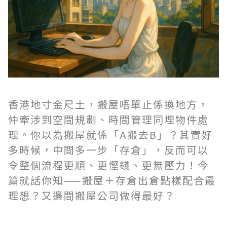
香港地寸金尺土，搬屋唔單止係換地方，
仲牽涉到空間規劃、時間管理同埋物件處
理。你以為搬屋就係「A搬去B」？其實好
多時候，中間多一步「存倉」，反而可以
令整個流程更順、更慳錢、更無壓力！今
篇就話你知——搬屋＋存倉出倉點樣配合最
理想？又邊間搬屋公司做得最好？