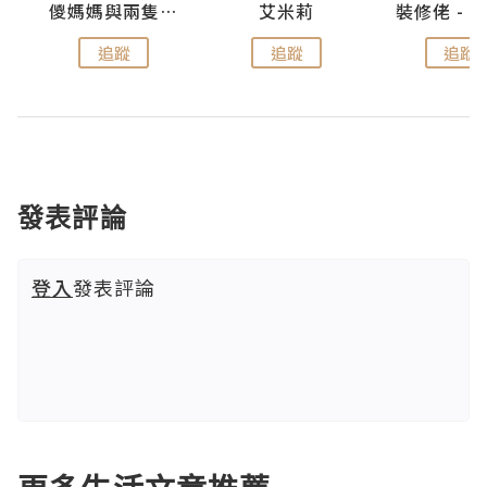
點滴
儍媽媽與兩隻小魔怪之家
艾米莉
追蹤
追蹤
追蹤
發表評論
登入
發表評論