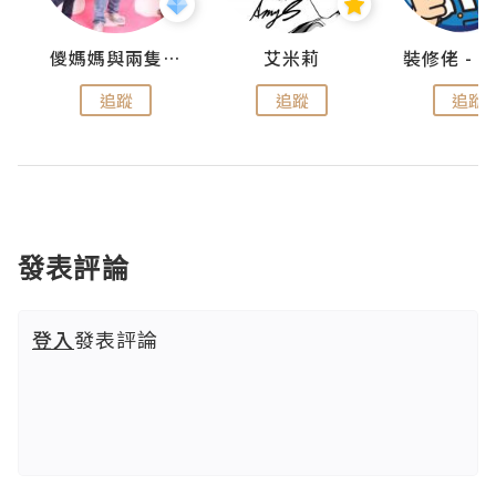
點滴
儍媽媽與兩隻小魔怪之家
艾米莉
追蹤
追蹤
追蹤
發表評論
登入
發表評論