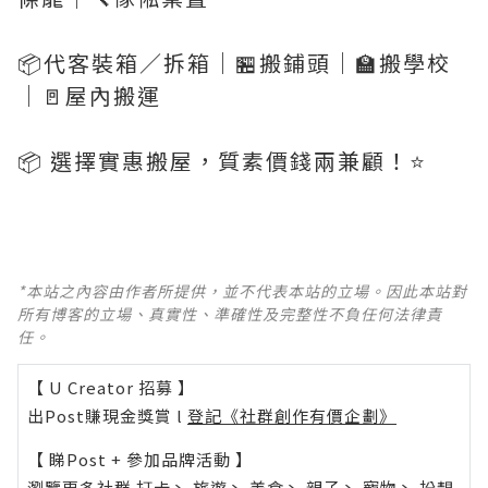
📦代客裝箱／拆箱｜🏪搬鋪頭｜🏫搬學校
｜🚪屋內搬運
📦 選擇實惠搬屋，質素價錢兩兼顧！⭐️
*本站之內容由作者所提供，並不代表本站的立場。因此本站對
所有博客的立場、真實性、準確性及完整性不負任何法律責
任。
【 U Creator 招募 】
出Post賺現金獎賞 l
登記《社群創作有價企劃》
【 睇Post + 參加品牌活動 】
瀏覽更多社群
打卡
丶
旅遊
丶
美食
丶
親子
丶
寵物
丶
扮靚