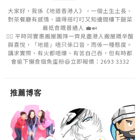
大家好，我係《地道香港人》，一個土生土長、
對茶餐廳有感情、識得搭叮叮又知邊間樓下餸菜
最抵食嘅普通人 💼🍛

👷‍♂️ 平時同實惠搬屋團隊一齊見盡港人搬屋嘅辛酸
與喜悅，「地道」唔只係口音，而係一種態度。
講求實際、有火都唔爆、有苦自己吞，但有時都
會偷下懶食個魚蛋粉😆立即報價：2693 3332
推薦博客