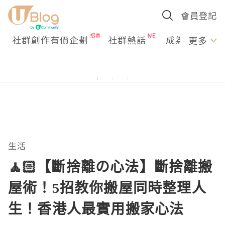
會員登記
社群創作有價企劃
社群熱話
成為U Creato
更多
生活
🧘🏻【斷捨離の心法】斷捨離搬
屋術！5招教你搬屋同時整理人
生！香港人最實用搬家心法