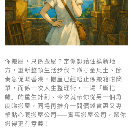
你搬屋，只係搬屋？定係想藉住換新地
方，重新整頓生活步伐？喺寸金尺土、節
奏急促嘅香港，搬屋已經唔止係搬箱咁簡
單，而係一次人生整理術，一場「斷捨
離」的重生計劃。今次就帶你從另一個角
度睇搬屋，同場再推介一間價錢實惠又專
業貼心嘅搬屋公司——實惠搬屋公司，幫你
搬得更有意義！