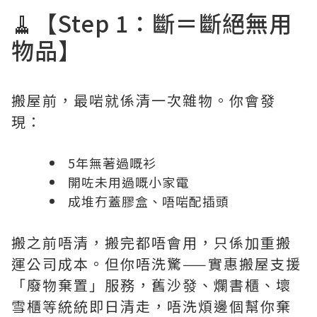
🧹【Step 1：斷＝斷絕無用
物品】
搬屋前，最啱就係清一次雜物。你會發
現：
5年無著過嘅衫
開咗未用過嘅小家電
成堆冇蓋膠盒、唔啱配插頭
搬之前唔清，搬完都唔會用，只係加重搬
運公司成本。但你唔洗驚——實惠搬屋支援
「廢物棄置」服務，舊沙發、爛書櫃、壞
雪櫃等統統即日清走，唔洗煩邊個幫你棄