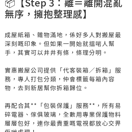
📦【Step 3：離＝離開混亂
無序，擁抱整理感】
成屋紙箱、雜物滿地，係好多人對搬屋最
深刻嘅印象。但如果一開始就搵啱人幫
手，其實可以井井有條，條理分明。
實惠搬屋公司提供「代客裝箱／拆箱」服
務，專人打包分類，仲會標籤每箱內容
物，去到新居幫你拆箱歸位。
再配合其**「包裝保護」服務**，所有易
碎電器、傢俱玻璃，全數用專業保護物料
層層包好，連你最貴重嘅電視都放心交畀
佢哋處理！