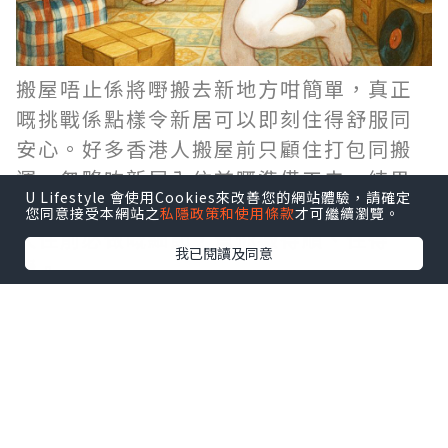
搬屋唔止係將嘢搬去新地方咁簡單，真正
嘅挑戰係點樣令新居可以即刻住得舒服同
安心。好多香港人搬屋前只顧住打包同搬
運，忽略咗新居入住前嘅準備工夫，結果
U Lifestyle 會使用Cookies來改善您的網站體驗，請確定
搬完之後仲要執手尾。今次同大家分享6個
您同意接受本網站之
私隱政策和使用條款
才可繼續瀏覽。
入住前必做嘅細節，幫你搬得順、住得
我已閱讀及同意
穩。
1. 全面檢查新居環境
搬屋前，最好用一日時間去新居仔細檢