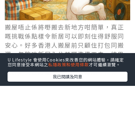
搬屋唔止係將嘢搬去新地方咁簡單，真正
嘅挑戰係點樣令新居可以即刻住得舒服同
安心。好多香港人搬屋前只顧住打包同搬
運，忽略咗新居入住前嘅準備工夫，結果
U Lifestyle 會使用Cookies來改善您的網站體驗，請確定
搬完之後仲要執手尾。今次同大家分享6個
您同意接受本網站之
私隱政策和使用條款
才可繼續瀏覽。
入住前必做嘅細節，幫你搬得順、住得
我已閱讀及同意
穩。
1. 全面檢查新居環境
搬屋前，最好用一日時間去新居仔細檢