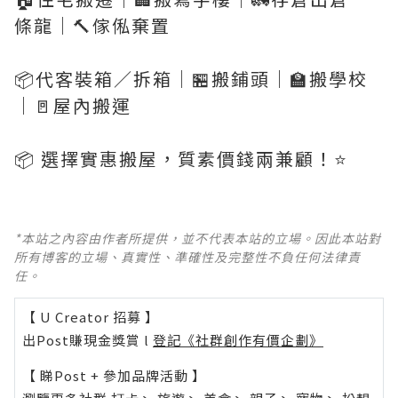
條龍｜🔨傢俬棄置
📦代客裝箱／拆箱｜🏪搬鋪頭｜🏫搬學校
｜🚪屋內搬運
📦 選擇實惠搬屋，質素價錢兩兼顧！⭐️
*本站之內容由作者所提供，並不代表本站的立場。因此本站對
所有博客的立場、真實性、準確性及完整性不負任何法律責
任。
【 U Creator 招募 】
出Post賺現金獎賞 l
登記《社群創作有價企劃》
【 睇Post + 參加品牌活動 】