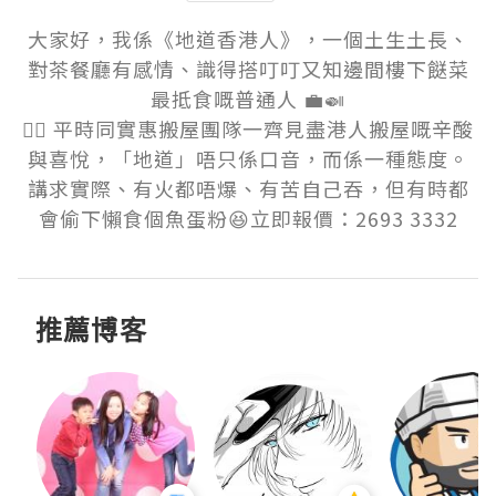
大家好，我係《地道香港人》，一個土生土長、
對茶餐廳有感情、識得搭叮叮又知邊間樓下餸菜
最抵食嘅普通人 💼🍛

👷‍♂️ 平時同實惠搬屋團隊一齊見盡港人搬屋嘅辛酸
與喜悅，「地道」唔只係口音，而係一種態度。
講求實際、有火都唔爆、有苦自己吞，但有時都
會偷下懶食個魚蛋粉😆立即報價：2693 3332
推薦博客