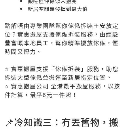
搬咗但仲係似未搬完
新居空間無發揮到最大值
點解唔由專業團隊幫你傢俬拆裝＋安放定
位？實惠搬屋支援傢俬拆裝服務，由經驗
豐富嘅本地員工，幫你精準擺放傢俬，慳
時間又慳力。
⭐️ 實惠搬屋支援「傢俬拆裝」服務，助您
拆裝大型傢俬並搬運至新居指定位置。
⭐️ 實惠搬屋公司 全港最平搬屋服務，以按
件計算，最平6元一件起！
📌冷知識三：冇丟舊物，搬