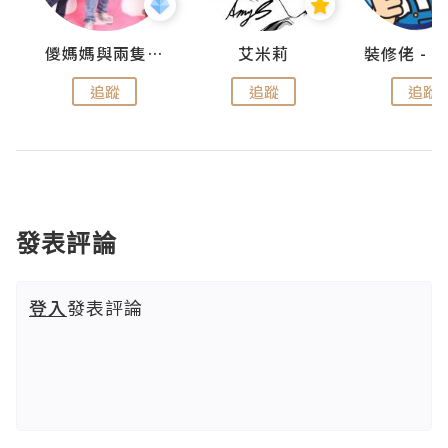
點滴
儍媽媽與兩隻小魔怪之家
艾米莉
追蹤
追蹤
追蹤
發表評論
登入
發表評論