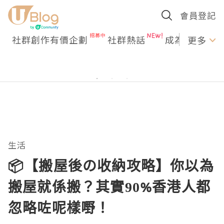
會員登記
社群創作有價企劃
社群熱話
成為U Creato
更多
生活
📦【搬屋後の收納攻略】你以為
搬屋就係搬？其實90%香港人都
忽略咗呢樣嘢！