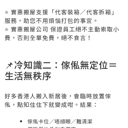
⭐️ 實惠搬屋支援「代客裝箱／代客拆箱」
服務，助您不用煩惱打包的事宜。
⭐️ 實惠搬屋公司 保證員工絕不主動索取小
費，否則全單免費，絕不食言！
📌冷知識二：傢俬無定位＝
生活無秩序
好多香港人搬入新居後，會臨時放置傢
俬，點知住住下就變成咁。結果：
傢俬卡位／唔順眼／難清潔