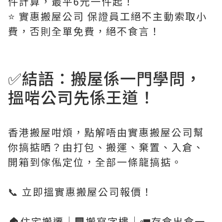
件計算，最平6元一件起！
⭐️ 實惠搬屋公司 保證員工絕不主動索取小
費，否則全單免費，絕不食言！
✅結語：搬屋係一門學問，
搵啱公司先係王道！
香港搬屋咁煩，點解唔由實惠搬屋公司幫
你搞掂晒？由打包、搬運、棄置、入倉、
開箱到傢俬定位，全部一條龍搞掂。
📞 立即搵實惠搬屋公司報價！
🏠住宅搬遷｜🏢搬寫字樓｜🚛存倉出倉一