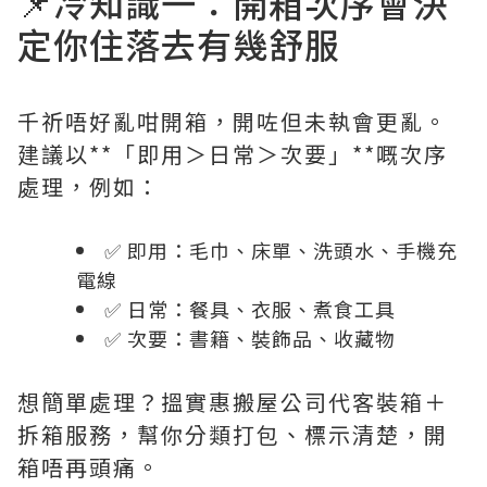
📌冷知識一：開箱次序會決
定你住落去有幾舒服
千祈唔好亂咁開箱，開咗但未執會更亂。
建議以**「即用＞日常＞次要」**嘅次序
處理，例如：
✅ 即用：毛巾、床單、洗頭水、手機充
電線
✅ 日常：餐具、衣服、煮食工具
✅ 次要：書籍、裝飾品、收藏物
想簡單處理？搵實惠搬屋公司代客裝箱＋
拆箱服務，幫你分類打包、標示清楚，開
箱唔再頭痛。