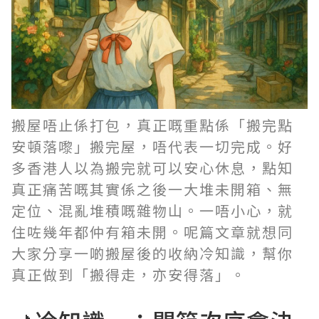
搬屋唔止係打包，真正嘅重點係「搬完點
安頓落嚟」搬完屋，唔代表一切完成。好
多香港人以為搬完就可以安心休息，點知
真正痛苦嘅其實係之後一大堆未開箱、無
定位、混亂堆積嘅雜物山。一唔小心，就
住咗幾年都仲有箱未開。呢篇文章就想同
大家分享一啲搬屋後的收納冷知識，幫你
真正做到「搬得走，亦安得落」。