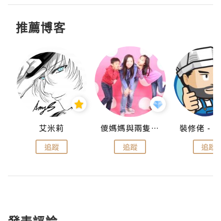
推薦博客
點滴
艾米莉
儍媽媽與兩隻小魔怪之家
追蹤
追蹤
追蹤