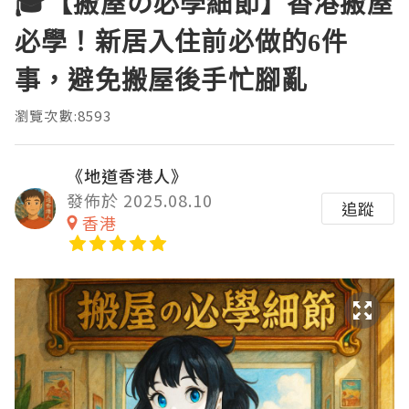
🎓【搬屋の必學細節】香港搬屋
必學！新居入住前必做的6件
事，避免搬屋後手忙腳亂
瀏覽次數:8593
《地道香港人》
發佈於 2025.08.10
追蹤
香港