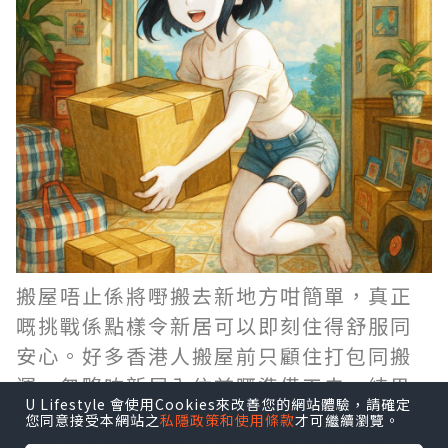
搬屋唔止係將嘢搬去新地方咁簡單，真正
嘅挑戰係點樣令新居可以即刻住得舒服同
安心。好多香港人搬屋前只顧住打包同搬
運，忽略咗新居入住前嘅準備工夫，結果
U Lifestyle 會使用Cookies來改善您的網站體驗，請確定
搬完之後仲要執手尾。今次同大家分享6個
您同意接受本網站之
私隱政策和使用條款
才可繼續瀏覽。
入住前必做嘅細節，幫你搬得順、住得