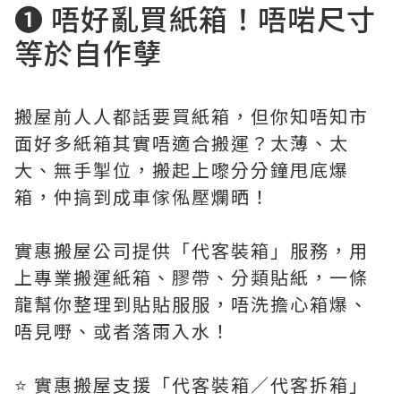
❶ 唔好亂買紙箱！唔啱尺寸
等於自作孽
搬屋前人人都話要買紙箱，但你知唔知市
面好多紙箱其實唔適合搬運？太薄、太
大、無手掣位，搬起上嚟分分鐘甩底爆
箱，仲搞到成車傢俬壓爛晒！
實惠搬屋公司提供「代客裝箱」服務，用
上專業搬運紙箱、膠帶、分類貼紙，一條
龍幫你整理到貼貼服服，唔洗擔心箱爆、
唔見嘢、或者落雨入水！
⭐️ 實惠搬屋支援「代客裝箱／代客拆箱」