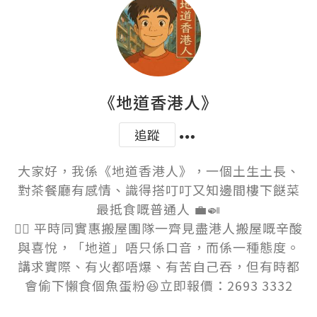
《地道香港人》
追蹤
大家好，我係《地道香港人》，一個土生土長、
對茶餐廳有感情、識得搭叮叮又知邊間樓下餸菜
最抵食嘅普通人 💼🍛

👷‍♂️ 平時同實惠搬屋團隊一齊見盡港人搬屋嘅辛酸
與喜悅，「地道」唔只係口音，而係一種態度。
講求實際、有火都唔爆、有苦自己吞，但有時都
會偷下懶食個魚蛋粉😆立即報價：2693 3332