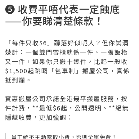
❺ 收費平唔代表一定蝕底
——你要睇清楚條款！
「每件只收$6」聽落好似呃人？但你試清
楚計：一個雙門雪櫃就係一件、一張飯枱
又一件，如果你只搬十幾件，比起一般收
$1,500起跳嘅「包車制」搬屋公司，真係
抵到爛。
實惠搬屋公司承諾全港最平搬屋服務，按
件計費，**最低$6起，公開透明、**絕無
隱藏收費，更加強調：
員工絕不主動索取小費，否則全單免費！