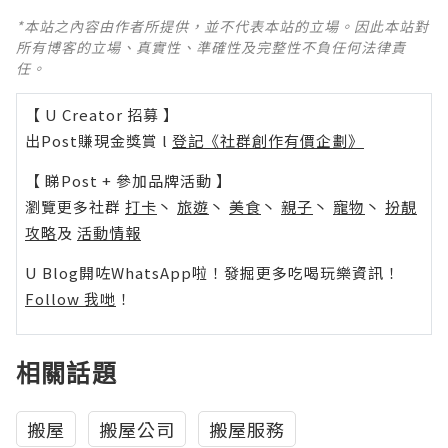
*本站之內容由作者所提供，並不代表本站的立場。因此本站對
所有博客的立場、真實性、準確性及完整性不負任何法律責
任。
【 U Creator 招募 】
出Post賺現金獎賞 l
登記《社群創作有價企劃》
【 睇Post + 參加品牌活動 】
瀏覽更多社群
打卡
丶
旅遊
丶
美食
丶
親子
丶
寵物
丶
扮靚
攻略
及
活動情報
U Blog開咗WhatsApp啦！發掘更多吃喝玩樂資訊！
Follow 我哋
！
相關話題
搬屋
搬屋公司
搬屋服務