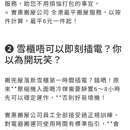
服務，助您不用煩惱打包的事宜。
⭐️ 實惠搬屋公司 全港最平搬屋服務，以按
件計算，最平6元一件起！
❷ 雪櫃唔可以即刻插電？你
以為開玩笑？
搬完屋落新雪櫃第一時間插電？錯晒！原
來**壓縮機入面嘅冷媒需要靜置6～8小時
先可以穩定運作，**否則好易壞機！
實惠搬屋公司員工全部接受過正規訓練，
對電器搬運同使用時間有標準指引，**會