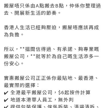
搬屋唔只係由A點搬去B點，仲係你整理過
去、開展新生活的節奏。
香港人生活已經夠壓迫，搬屋唔應該再成
為負擔。
所以，**搵間信得過、有承諾、夠專業嘅
搬屋公司，**就等於為自己嘅生活添多一
份安心。
實惠搬屋公司正正係你最貼地、最香港、
最實際的選擇：
✔️ 全港最平搬屋公司，$6起按件計算
✔️ 地道本港華人員工，無外判
✔️ 提供包裝保護、傢俬拆裝、清場清拆、