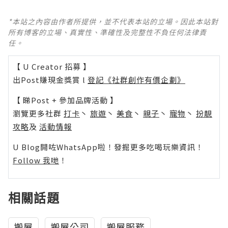
*本站之內容由作者所提供，並不代表本站的立場。因此本站對
所有博客的立場、真實性、準確性及完整性不負任何法律責
任。
【 U Creator 招募 】
出Post賺現金獎賞 l
登記《社群創作有價企劃》
【 睇Post + 參加品牌活動 】
瀏覽更多社群
打卡
丶
旅遊
丶
美食
丶
親子
丶
寵物
丶
扮靚
攻略
及
活動情報
U Blog開咗WhatsApp啦！發掘更多吃喝玩樂資訊！
Follow 我哋
！
相關話題
搬屋
搬屋公司
搬屋服務