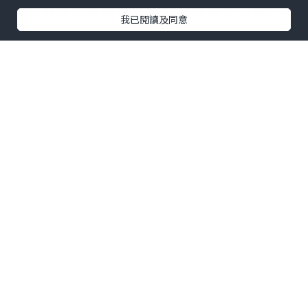
入住前必做嘅細節，幫你搬得順、住得
我已閱讀及同意
穩。
1. 全面檢查新居環境
搬屋前，最好用一日時間去新居仔細檢
查，包括牆身、地板、窗戶、門鎖同廚房
設備。留意有冇滲水、鬆動或發霉等情
況，如果有問題，盡早同業主或管理處反
映，避免搬屋當日先發現，拖慢搬運進
度。
⭐️ 實惠搬屋公司 全港最平搬屋服務，以按