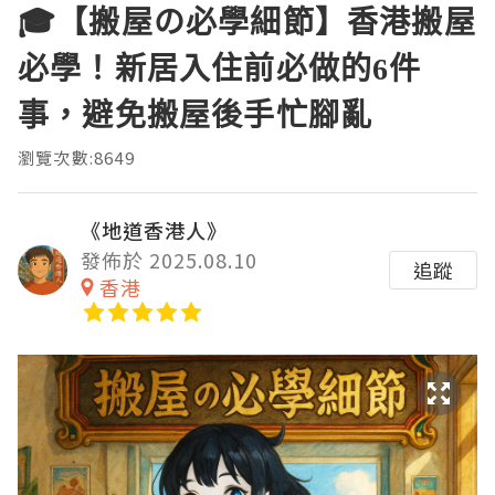
🎓【搬屋の必學細節】香港搬屋
必學！新居入住前必做的6件
事，避免搬屋後手忙腳亂
瀏覽次數:8649
《地道香港人》
發佈於 2025.08.10
追蹤
香港