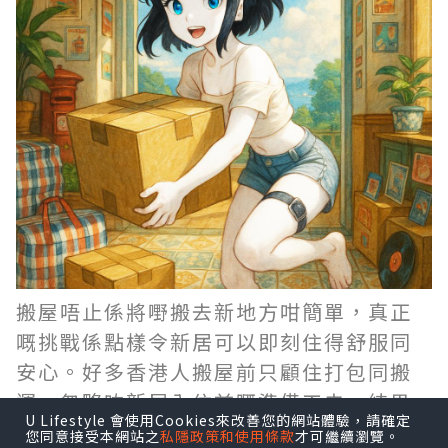
搬屋唔止係將嘢搬去新地方咁簡單，真正
嘅挑戰係點樣令新居可以即刻住得舒服同
安心。好多香港人搬屋前只顧住打包同搬
運，忽略咗新居入住前嘅準備工夫，結果
U Lifestyle 會使用Cookies來改善您的網站體驗，請確定
搬完之後仲要執手尾。今次同大家分享6個
您同意接受本網站之
私隱政策和使用條款
才可繼續瀏覽。