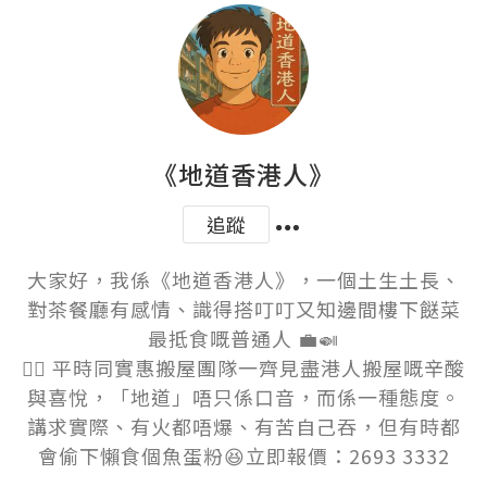
《地道香港人》
追蹤
大家好，我係《地道香港人》，一個土生土長、
對茶餐廳有感情、識得搭叮叮又知邊間樓下餸菜
最抵食嘅普通人 💼🍛

👷‍♂️ 平時同實惠搬屋團隊一齊見盡港人搬屋嘅辛酸
與喜悅，「地道」唔只係口音，而係一種態度。
講求實際、有火都唔爆、有苦自己吞，但有時都
會偷下懶食個魚蛋粉😆立即報價：2693 3332