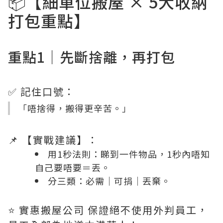
📦【細單位搬屋 × 5大收納
打包重點】
重點1｜先斷捨離，再打包
✅ 記住口號：
「唔捨得，搬得更辛苦。」
📌 【實戰建議】：
用1秒法則：睇到一件物品，1秒內唔知
自己要唔要＝丟。
分三類：必需｜可捐｜丟棄。
⭐️ 實惠搬屋公司 保證絕不使用外判員工，