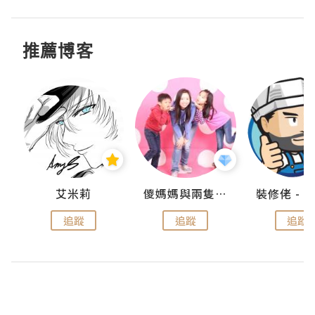
推薦博客
點滴
艾米莉
儍媽媽與兩隻小魔怪之家
追蹤
追蹤
追蹤