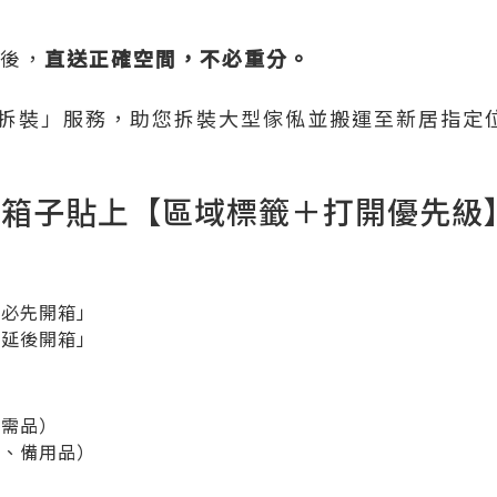
居後，
直送正確空間，不必重分。
俬拆裝」服務，助您拆裝大型傢俬並搬運至新居指定
每個箱子貼上【區域標籤＋打開優先級
/ 必先開箱」
 可延後開箱」
必需品）
飾、備用品）