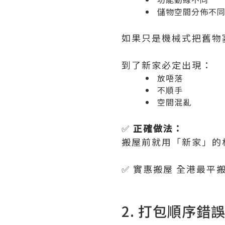
儲物空間分佈不
如果只是機械式把舊物
到了新家必定出現：
放唔落
不順手
空間混亂
✅
正確做法：
搬屋前就用「新家」的
✅ 實惠搬屋 全港最平
2. 打包順序