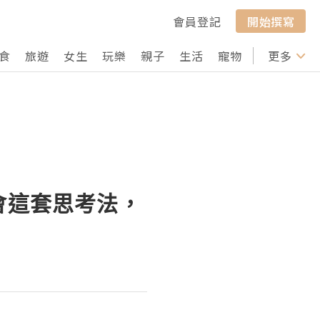
會員登記
開始撰寫
食
旅遊
女生
玩樂
親子
生活
寵物
行山
更多
打卡
會這套思考法，