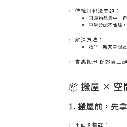
✅ 傳統打包法問題：
同類物品集中，
重量分配不合理
✅ 解決方法：
按**「新家空間
✅ 實惠搬屋 保證員
📦 搬屋 ×
1. 搬屋前，先
✅ 平面圖標註：