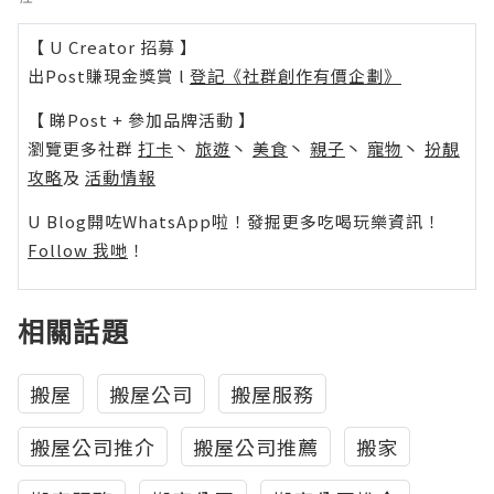
【 U Creator 招募 】
出Post賺現金獎賞 l
登記《社群創作有價企劃》
【 睇Post + 參加品牌活動 】
瀏覽更多社群
打卡
丶
旅遊
丶
美食
丶
親子
丶
寵物
丶
扮靚
攻略
及
活動情報
U Blog開咗WhatsApp啦！發掘更多吃喝玩樂資訊！
Follow 我哋
！
相關話題
搬屋
搬屋公司
搬屋服務
搬屋公司推介
搬屋公司推薦
搬家