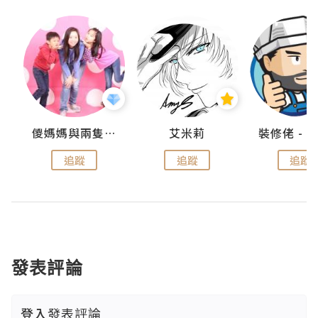
點滴
儍媽媽與兩隻小魔怪之家
艾米莉
追蹤
追蹤
追蹤
發表評論
登入
發表評論