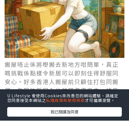
搬屋唔止係將嘢搬去新地方咁簡單，真正
嘅挑戰係點樣令新居可以即刻住得舒服同
安心。好多香港人搬屋前只顧住打包同搬
運，忽略咗新居入住前嘅準備工夫，結果
U Lifestyle 會使用Cookies來改善您的網站體驗，請確定
搬完之後仲要執手尾。今次同大家分享6個
您同意接受本網站之
私隱政策和使用條款
才可繼續瀏覽。
入住前必做嘅細節，幫你搬得順、住得
我已閱讀及同意
穩。