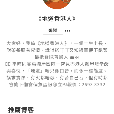
《地道香港人》
追蹤
大家好，我係《地道香港人》，一個土生土長、
對茶餐廳有感情、識得搭叮叮又知邊間樓下餸菜
最抵食嘅普通人 💼🍛

👷‍♂️ 平時同實惠搬屋團隊一齊見盡港人搬屋嘅辛酸
與喜悅，「地道」唔只係口音，而係一種態度。
講求實際、有火都唔爆、有苦自己吞，但有時都
會偷下懶食個魚蛋粉😆立即報價：2693 3332
推薦博客