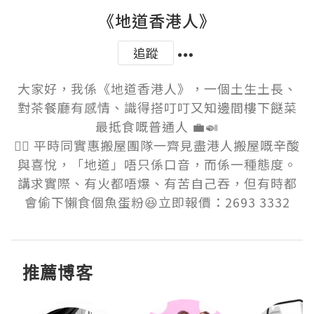
《地道香港人》
追蹤
大家好，我係《地道香港人》，一個土生土長、
對茶餐廳有感情、識得搭叮叮又知邊間樓下餸菜
最抵食嘅普通人 💼🍛

👷‍♂️ 平時同實惠搬屋團隊一齊見盡港人搬屋嘅辛酸
與喜悅，「地道」唔只係口音，而係一種態度。
講求實際、有火都唔爆、有苦自己吞，但有時都
會偷下懶食個魚蛋粉😆立即報價：2693 3332
推薦博客