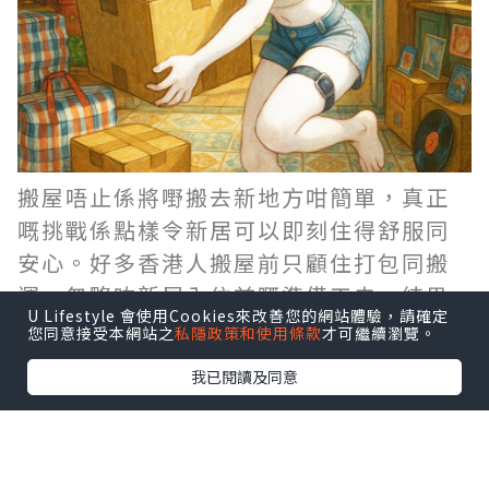
搬屋唔止係將嘢搬去新地方咁簡單，真正
嘅挑戰係點樣令新居可以即刻住得舒服同
安心。好多香港人搬屋前只顧住打包同搬
運，忽略咗新居入住前嘅準備工夫，結果
U Lifestyle 會使用Cookies來改善您的網站體驗，請確定
搬完之後仲要執手尾。今次同大家分享6個
您同意接受本網站之
私隱政策和使用條款
才可繼續瀏覽。
入住前必做嘅細節，幫你搬得順、住得
我已閱讀及同意
穩。