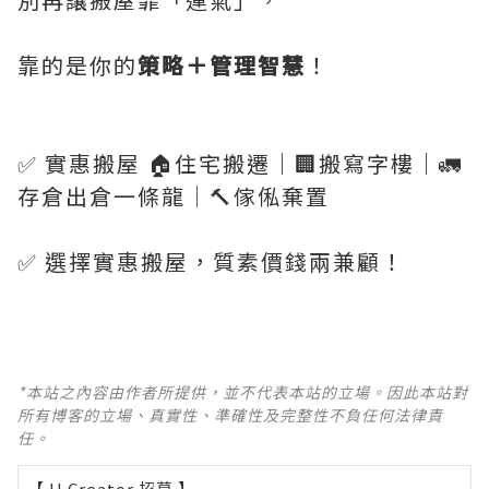
靠的是你的
策略＋管理智慧
！
✅ 實惠搬屋 🏠住宅搬遷｜🏢搬寫字樓｜🚛
存倉出倉一條龍｜🔨傢俬棄置
✅ 選擇實惠搬屋，質素價錢兩兼顧！
*本站之內容由作者所提供，並不代表本站的立場。因此本站對
所有博客的立場、真實性、準確性及完整性不負任何法律責
任。
【 U Creator 招募 】