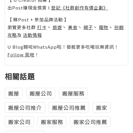
出Post賺現金獎賞 l
登記《社群創作有價企劃》
【 睇Post + 參加品牌活動 】
瀏覽更多社群
打卡
丶
旅遊
丶
美食
丶
親子
丶
寵物
丶
扮靚
攻略
及
活動情報
U Blog開咗WhatsApp啦！發掘更多吃喝玩樂資訊！
Follow 我哋
！
相關話題
搬屋
搬屋公司
搬屋服務
搬屋公司推介
搬屋公司推薦
搬家
搬家公司
搬家服務
搬家公司推薦