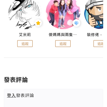
點滴
艾米莉
儍媽媽與兩隻小魔怪之家
追蹤
追蹤
追蹤
發表評論
登入
發表評論