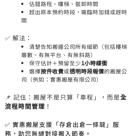
估錯路程、樓梯、裝卸時間
超出原本預約時段，需臨時加錢或趕時
間
✅ 解法：
清楚告知搬運公司所有細節（包括樓梯
層數、有無平台、有無斜路）
保守估計＋預留至少
1小時緩衝
選擇
按件收費
或
透明時段報價
的搬屋公
司（例如：實惠搬屋有限公司）
📌 記住：搬屋不是只算「車程」，而是
全
流程時間管理
！
✅ 實惠搬屋支援「存倉出倉一條龍」服
務，助您無縫對接搬入節奏。