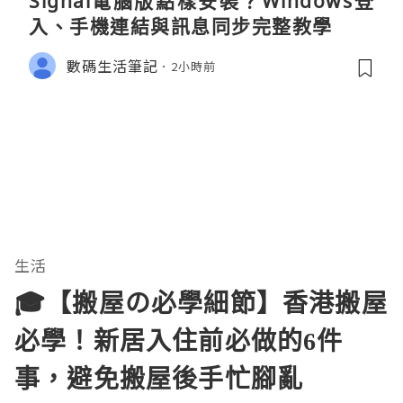
Signal電腦版點樣安裝？Windows登
入、手機連結與訊息同步完整教學
數碼生活筆記
2小時前
生活
🎓【搬屋の必學細節】香港搬屋
必學！新居入住前必做的6件
事，避免搬屋後手忙腳亂