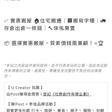
✅ 實惠搬屋 🏠住宅搬遷｜🏢搬寫字樓｜🚛
存倉出倉一條龍｜🔨傢俬棄置
📦 選擇實惠搬屋，質素價錢兩兼顧！⭐️🏆
*本站之內容由作者所提供，並不代表本站的立場。因此本站對
所有博客的立場、真實性、準確性及完整性不負任何法律責
任。
【 U Creator 招募 】
出Post賺現金獎賞 l
登記《社群創作有價企劃》
【 睇Post + 參加品牌活動 】
瀏覽更多社群
打卡
丶
旅遊
丶
美食
丶
親子
丶
寵物
丶
扮靚