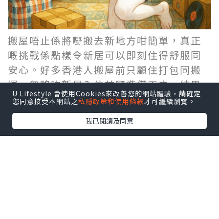
搬屋唔止係將嘢搬去新地方咁簡單，真正
嘅挑戰係點樣令新居可以即刻住得舒服同
安心。好多香港人搬屋前只顧住打包同搬
運，忽略咗新居入住前嘅準備工夫，結果
U Lifestyle 會使用Cookies來改善您的網站體驗，請確定
搬完之後仲要執手尾。今次同大家分享6個
您同意接受本網站之
私隱政策和使用條款
才可繼續瀏覽。
入住前必做嘅細節，幫你搬得順、住得
我已閱讀及同意
穩。
1. 全面檢查新居環境
搬屋前，最好用一日時間去新居仔細檢