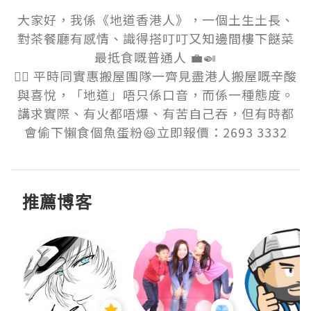
大家好，我係《地道香港人》，一個土生土長、
對茶餐廳有感情、識得搭叮叮又知邊間樓下餸菜
最抵食嘅普通人 💼🍛

👷‍♂️ 平時同實惠搬屋團隊一齊見盡港人搬屋嘅辛酸
與喜悅，「地道」唔只係口音，而係一種態度。
講求實際、有火都唔爆、有苦自己吞，但有時都
會偷下懶食個魚蛋粉😆立即報價：2693 3332
推薦博客