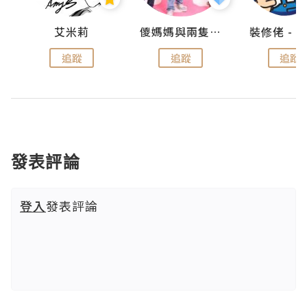
點滴
艾米莉
儍媽媽與兩隻小魔怪之家
追蹤
追蹤
追蹤
發表評論
登入
發表評論