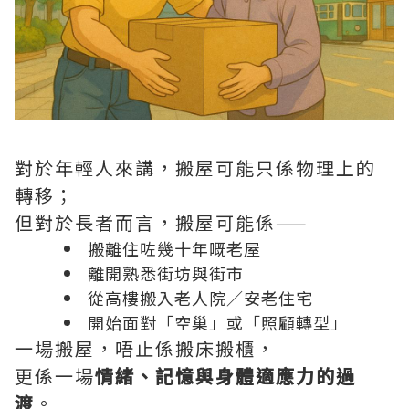
對於年輕人來講，搬屋可能只係物理上的
轉移；
但對於長者而言，搬屋可能係——
搬離住咗幾十年嘅老屋
離開熟悉街坊與街市
從高樓搬入老人院／安老住宅
開始面對「空巢」或「照顧轉型」
一場搬屋，唔止係搬床搬櫃，
更係一場
情緒、記憶與身體適應力的過
渡
。