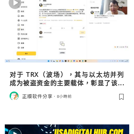
对于 TRX（波场），其与以太坊并列
成为被盗资金的主要载体，彰显了该网
络在加密金融领域的巨大流动性与渗透
正版软件分享
8小時前
率。黑客选择在波场上进行大规模操
作，侧面印证了其生态的繁荣及作为资
金流转通道的高效性。尽管 Co