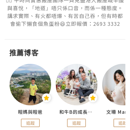
👷‍♂️ 平時同實惠搬屋團隊一齊見盡港人搬屋嘅辛酸
與喜悅，「地道」唔只係口音，而係一種態度。
講求實際、有火都唔爆、有苦自己吞，但有時都
會偷下懶食個魚蛋粉😆立即報價：2693 3332
推薦博客
 Swan
暟媽與暟爸
和牛B的成長日記
文珊 ManS
追蹤
追蹤
追蹤