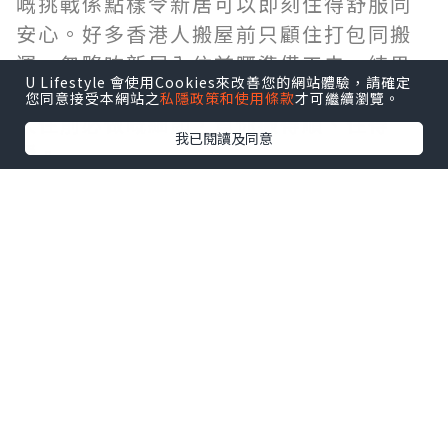
嘅挑戰係點樣令新居可以即刻住得舒服同
安心。好多香港人搬屋前只顧住打包同搬
運，忽略咗新居入住前嘅準備工夫，結果
U Lifestyle 會使用Cookies來改善您的網站體驗，請確定
搬完之後仲要執手尾。今次同大家分享6個
您同意接受本網站之
私隱政策和使用條款
才可繼續瀏覽。
入住前必做嘅細節，幫你搬得順、住得
我已閱讀及同意
穩。
1. 全面檢查新居環境
搬屋前，最好用一日時間去新居仔細檢
查，包括牆身、地板、窗戶、門鎖同廚房
設備。留意有冇滲水、鬆動或發霉等情
況，如果有問題，盡早同業主或管理處反
映，避免搬屋當日先發現，拖慢搬運進