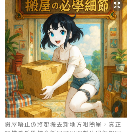
搬屋唔止係將嘢搬去新地方咁簡單，真正