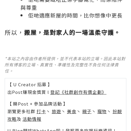
與尊重
佢哋適應新屋的時間，比你想像中更長
所以，
搬屋，是對家人的一場溫柔守護。
*本站之內容由作者所提供，並不代表本站的立場。因此本站對
所有博客的立場、真實性、準確性及完整性不負任何法律責
任。
【 U Creator 招募 】
出Post賺現金獎賞 l
登記《社群創作有價企劃》
【 睇Post + 參加品牌活動 】
瀏覽更多社群
打卡
丶
旅遊
丶
美食
丶
親子
丶
寵物
丶
扮靚
攻略
及
活動情報
U Blog開咗WhatsApp啦！發掘更多吃喝玩樂資訊！