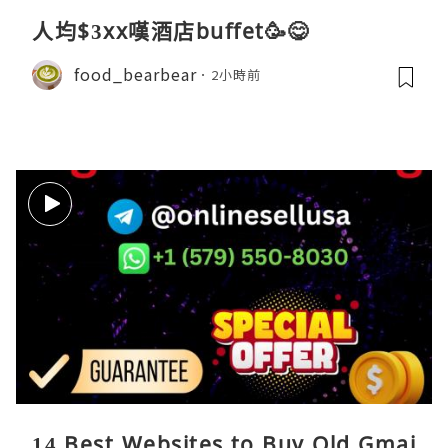
人均$3xx嘆酒店buffet🥳😋
food_bearbear
2小時前
14 Best Websites to Buy Old Gmai