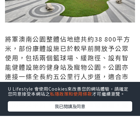
將軍澳南公園整體佔地總共約38 800平方
米，部份康體設施已於較早前開放予公眾
使用，包括兩個籃球場、緩跑徑、設有智
能健體設施的健身站及寵物公園。公園亦
連接一條全長約五公里行人步道，適合市
民進行緩跑及跑步活動。今日起開放的新
U Lifestyle 會使用Cookies來改善您的網站體驗，請確定
您同意接受本網站之
私隱政策和使用條款
才可繼續瀏覽。
康體設施，包括可遠眺將軍澳跨灣大橋全
景的中央平台，以及共融兒童遊樂場。遊
我已閱讀及同意
樂場設有一條長逾9米的旋轉滑梯和兩條長
達12米的飛索，為使用者增添趣味和獨特
體驗。場內亦設置供兒童使用的單車公