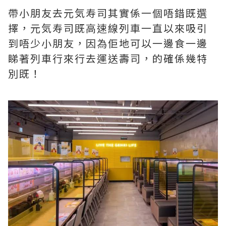
帶小朋友去元気寿司其實係一個唔錯既選
擇，元気寿司既高速線列車一直以來吸引
到唔少小朋友，因為佢地可以一邊食一邊
睇著列車行來行去運送壽司，的確係幾特
別既！