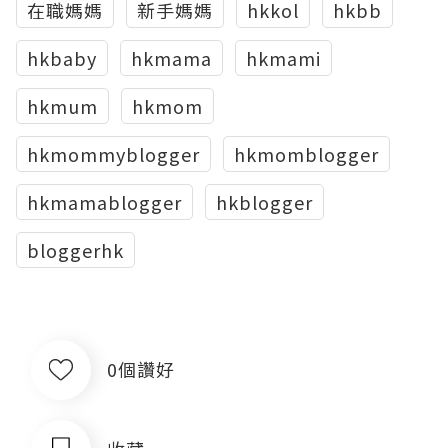
在職媽媽
新手媽媽
hkkol
hkbb
hkbaby
hkmama
hkmami
hkmum
hkmom
hkmommyblogger
hkmomblogger
hkmamablogger
hkblogger
bloggerhk
0個讚好