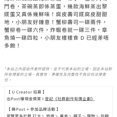
門卷，茶碗蒸即係蒸蛋，幾款海鮮蒸出黎
既蛋又真係幾鮮味！腐皮壽司既腐皮甜甜
地，小朋友好鐘意！蟹柳壽司一碟兩件，
蟹柳卷一碟六件，炸蝦卷就一碟三件，章
魚燒一碟四粒，小朋友樣樣食 D 已經差唔
多飽！
*本站之內容由作者所提供，並不代表本站的立場。因此本站對
所有博客的立場、真實性、準確性及完整性不負任何法律責
任。
【 U Creator 招募 】
出Post賺現金獎賞 l
登記《社群創作有價企劃》
【 睇Post + 參加品牌活動 】
瀏覽更多社群
打卡
丶
旅遊
丶
美食
丶
親子
丶
寵物
丶
扮靚