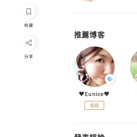
收藏
推薦博客
分享
LoveCath 夏沫
♥Eunice♥
追蹤
追蹤