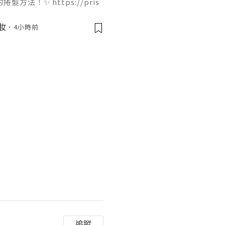
法！✨ https://pris
ir-dryer 只需要 4 個步驟就能完
痛，吹出來的大波浪捲度非常
美妝
4小時前
起來！🌬️💇‍♀️ 我們團
果你欣賞我們的努力，Follo
追蹤