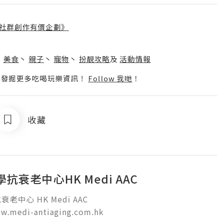
社群創作有價企劃》
】
丶
美食
丶
親子
丶
寵物
丶
扮靚攻略
及
活動情報
p啦！發掘更多吃喝玩樂資訊！
Follow 我哋
！
收藏
抗衰老中心HK Medi AAC
老中心 HK Medi AAC

ww.medi-antiaging.com.hk