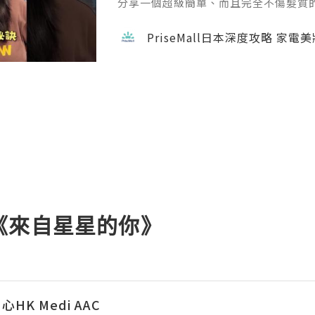
分享一個超級簡單、而且完全不傷髮質的捲髮方
emall.com/products/daewoo-ha
成。過程完全不會像電熱捲那樣灼熱刺
PriseMall日本深度攻略 家電
自然。如果你也擔心燙髮傷頭髮，這招一定要學
隊用心做每一個內容，真的不容易 🙏 如
w 支持一下吧！ 📘 FB →
《來自星星的你》
K Medi AAC