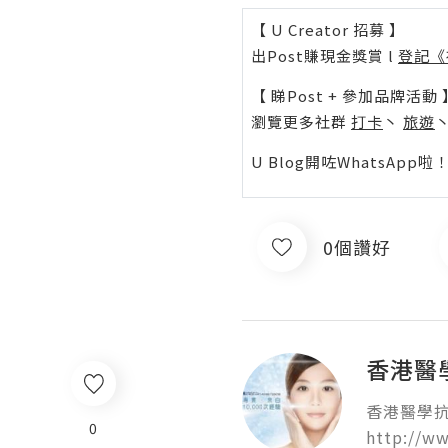
【 U Creator 招募 】
出Post賺現金獎賞 l
登記《
【 睇Post + 參加品牌活動 
瀏覽更多社群
打卡
丶
旅遊
U Blog開咗WhatsAp
0個讚好
香港醫學
香港醫學抗衰
0
http://w