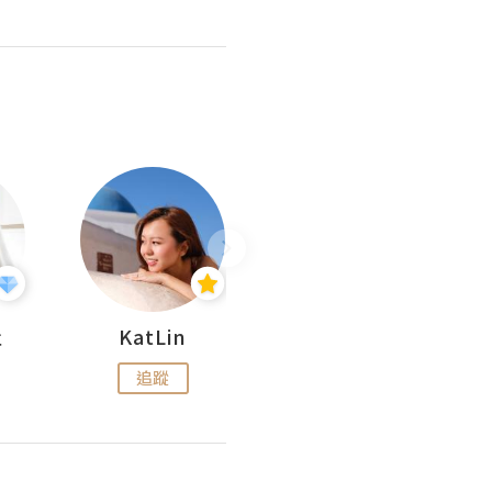
杜
KatLin
Missmiki 米奇小姐
追蹤
追蹤