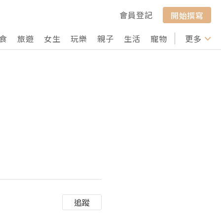
會員登記
開始撰寫
食
旅遊
女生
玩樂
親子
生活
寵物
行山
更多
打卡
追蹤