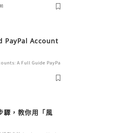
respondence, and online a
前
d PayPal Account
ounts: A Full Guide PayPa
ized online payment platf
cers, merchants, online b
個步驟，教你用「風