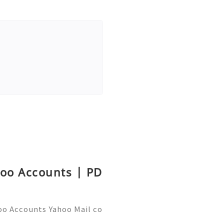
hoo Accounts | PD
oo Accounts Yahoo Mail co
people worldwide for pers