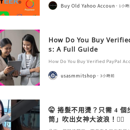
onal communication, business cor
Buy Old Yahoo Accoun
1小時
ccount recovery. Because of
How Do You Buy Verifie
s: A Full Guide
How Do You Buy Verified PayPal Acc
l is one of the most widely recogn
orms, used by individuals, freelan
usasmmitshop
3小時前
usinesses, and organiza
🤫 捲髮不用燙？只需 4 
筒」吹出女神大波浪！💇‍♀️