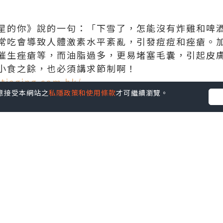
星的你》說的一句：「下雪了，怎能沒有炸雞和啤
常吃會導致人體激素水平紊亂，引發痘痘和痤瘡。
催生痤瘡等，而油脂過多，更易堵塞毛囊，引起皮
小食之餘，也必須講求節制啊！
tiaging.com.hk/
您同意接受本網站之
私隱政策和使用條款
才可繼續瀏覽。