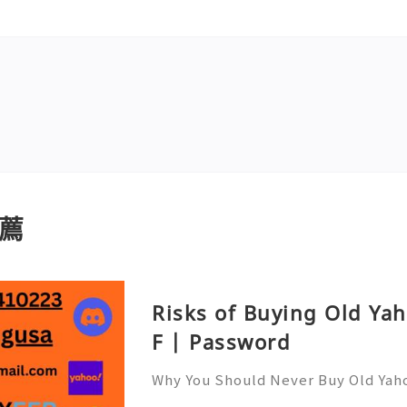
薦
Risks of Buying Old Ya
F | Password
Why You Should Never Buy Old Yah
ntinues to be used by millions of 