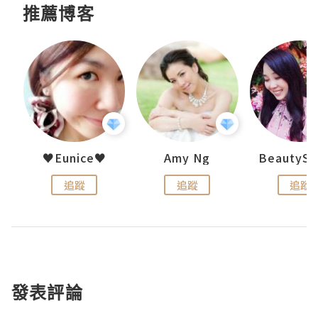
推薦博客
h 夏沫
♥Eunice♥
Amy Ng
追蹤
追蹤
追蹤
發表評論