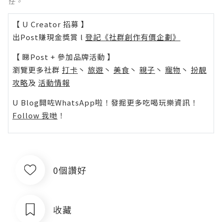
任。
【 U Creator 招募 】
出Post賺現金獎賞 l
登記《社群創作有價企劃》
【 睇Post + 參加品牌活動 】
瀏覽更多社群
打卡
丶
旅遊
丶
美食
丶
親子
丶
寵物
丶
扮靚
攻略
及
活動情報
U Blog開咗WhatsApp啦！發掘更多吃喝玩樂資訊！
Follow 我哋
！
0個讚好
收藏