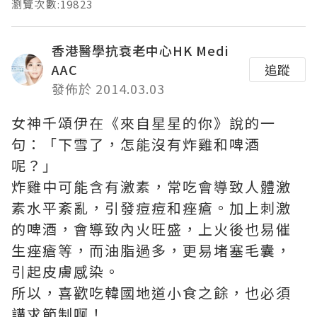
瀏覽次數:19823
香港醫學抗衰老中心HK Medi
AAC
追蹤
發佈於 2014.03.03
女神千頌伊在《來自星星的你》說的一
句：「下雪了，怎能沒有炸雞和啤酒
呢？」
炸雞中可能含有激素，常吃會導致人體激
素水平紊亂，引發痘痘和痤瘡。加上刺激
的啤酒，會導致內火旺盛，上火後也易催
生痤瘡等，而油脂過多，更易堵塞毛囊，
引起皮膚感染。
所以，喜歡吃韓國地道小食之餘，也必須
講求節制啊！