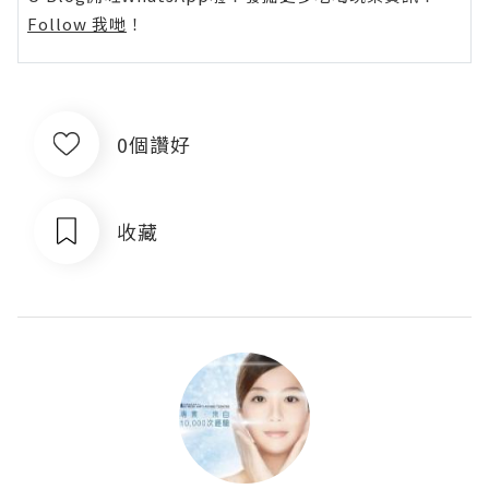
Follow 我哋
！
0個讚好
收藏