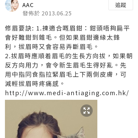
AAC
追蹤
發佈於 2013.06.25
修眉要訣: 1.揀適合嘅眉鉗：鉗頭唔夠扁平
會好難鉗到雜毛。但如果眉鉗邊緣太鋒
利，拔眉時又會容易弄斷眉毛。
2.拔眉時應順着眉毛的生長方向拔，如果朝
反方向用力，會令新生眉毛生得好亂。先
用中指同食指拉緊眉毛上下兩側皮膚，可
減輕拔眉時疼痛感。
http://www.medi-antiaging.com.hk/