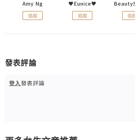
h 夏沫
Amy Ng
♥Eunice♥
追蹤
追蹤
追蹤
發表評論
登入
發表評論