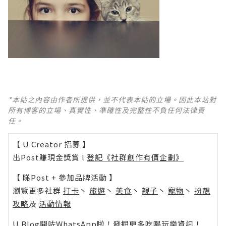
*本站之內容由作者所提供，並不代表本站的立場。因此本站對
所有博客的立場、真實性、準確性及完整性不負任何法律責
任。
【 U Creator 招募 】
出Post賺現金獎賞 l
登記《社群創作有價企劃》
【 睇Post + 參加品牌活動 】
瀏覽更多社群
打卡
丶
旅遊
丶
美食
丶
親子
丶
寵物
丶
扮靚
攻略
及
活動情報
U Blog開咗WhatsApp啦！發掘更多吃喝玩樂資訊！