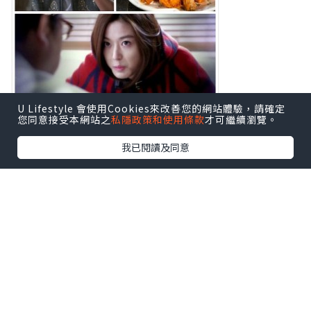
U Lifestyle 會使用Cookies來改善您的網站體驗，請確定
您同意接受本網站之
私隱政策和使用條款
才可繼續瀏覽。
我已閱讀及同意
*本站之內容由作者所提供，並不代表本站的立場。因此本站對
所有博客的立場、真實性、準確性及完整性不負任何法律責
任。
【 U Creator 招募 】
出Post賺現金獎賞 l
登記《社群創作有價企劃》
【 睇Post + 參加品牌活動 】
瀏覽更多社群
打卡
丶
旅遊
丶
美食
丶
親子
丶
寵物
丶
扮靚