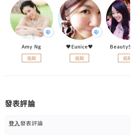
h 夏沫
Amy Ng
♥Eunice♥
追蹤
追蹤
追蹤
發表評論
登入
發表評論