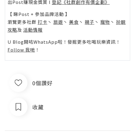
出Post賺現金獎賞 l
登記《社群創作有價企劃》
【 睇Post + 參加品牌活動 】
瀏覽更多社群
打卡
丶
旅遊
丶
美食
丶
親子
丶
寵物
丶
扮靚
攻略
及
活動情報
U Blog開咗WhatsApp啦！發掘更多吃喝玩樂資訊！
Follow 我哋
！
0個讚好
收藏