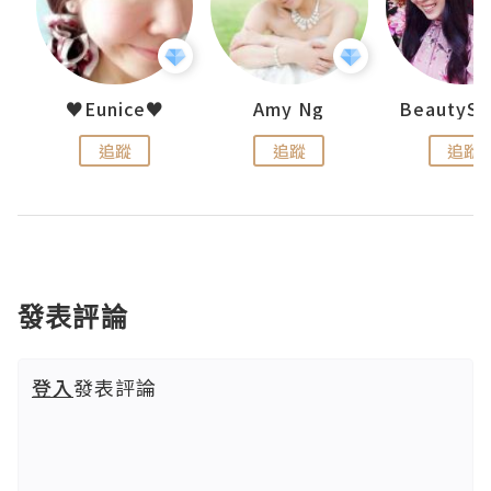
h 夏沫
♥Eunice♥
Amy Ng
追蹤
追蹤
追蹤
發表評論
登入
發表評論