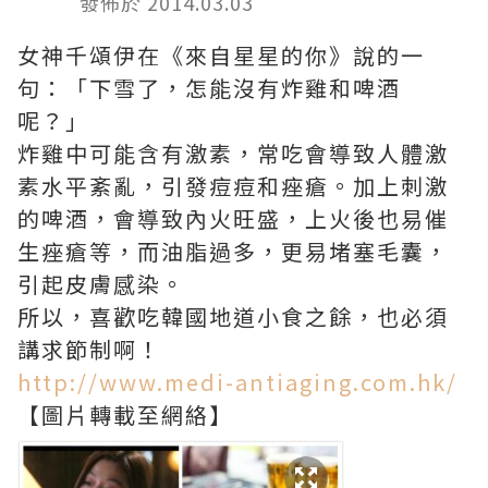
發佈於 2014.03.03
女神千頌伊在《來自星星的你》說的一
句：「下雪了，怎能沒有炸雞和啤酒
呢？」
炸雞中可能含有激素，常吃會導致人體激
素水平紊亂，引發痘痘和痤瘡。加上刺激
的啤酒，會導致內火旺盛，上火後也易催
生痤瘡等，而油脂過多，更易堵塞毛囊，
引起皮膚感染。
所以，喜歡吃韓國地道小食之餘，也必須
講求節制啊！
http://www.medi-antiaging.com.hk/
【圖片轉載至網絡】