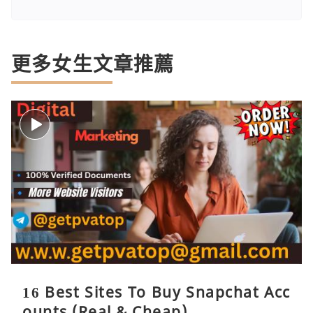
更多女生文章推薦
16 Best Sites To Buy Snapchat Acc
ounts (Real & Cheap)