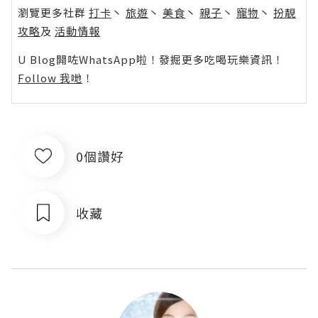
瀏覽更多社群
打卡
丶
旅遊
丶
美食
丶
親子
丶
寵物
丶
扮靚
攻略
及
活動情報
U Blog開咗WhatsApp啦！發掘更多吃喝玩樂資訊！
Follow 我哋
！
0個讚好
收藏