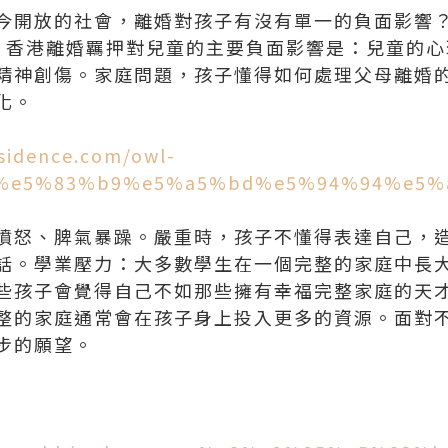
今開放的社會，離婚對孩子有沒有單一的負面影響
、香港離婚羈押對兒童的主要負面影響是：兒童的心
精神創傷。家庭問題，孩子懂得如何處理父母離婚
化。
sidence.com/owl-
5%e5%83%b9%e5%a5%bd%e5%94%94%e5%
憤怒、脾氣暴躁。嚴重時，孩子不懂得表達自己，
話。學業壓力：大多數學生在一個完整的家庭中長
些孩子會覺得自己不如那些擁有幸福完整家庭的天
整的家庭通常會在孩子身上投入更多的資源。面對
步的願望。