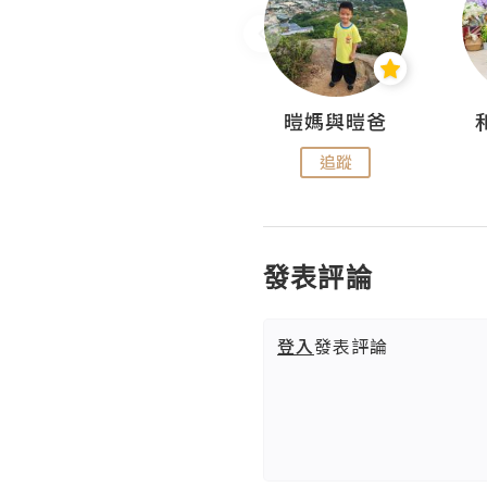
Miss Swan Swan
暟媽與暟爸
追蹤
追蹤
發表評論
登入
發表評論