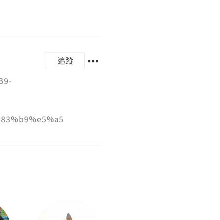
追蹤
B9-
5%83%b9%e5%a5