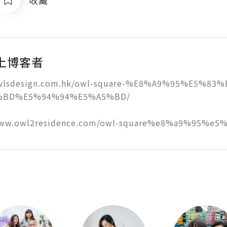
上博客者
owlsdesign.com.hk/owl-square-%E8%A9%95%E5%83%
BD%E5%94%94%E5%A5%BD/

/www.owl2residence.com/owl-square%e8%a9%95%e