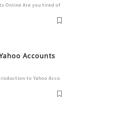
s Online Are you tired of
or personal and business
e solution you need. This
 Yahoo Accounts
troduction to Yahoo Acco
ng a reliable email accoun
ve as gateways to communi