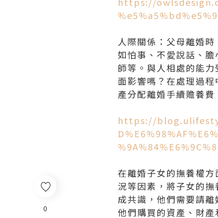
https://owlsdesig
%e5%a5%bd%e5%9
人際關係：父母離婚時
如怕事、不愛說話、膽
師等。與人相處的能力
面影響嗎？在處理過程
產分配離婚手續贍養費
https://blog.ulif
D%E6%98%AF%E6%
%9A%84%E6%9C%8
在離婚子女的撫養權方
況等因素，將子女的撫
成共識，他們需要請離
0
他們購買的資產、財產