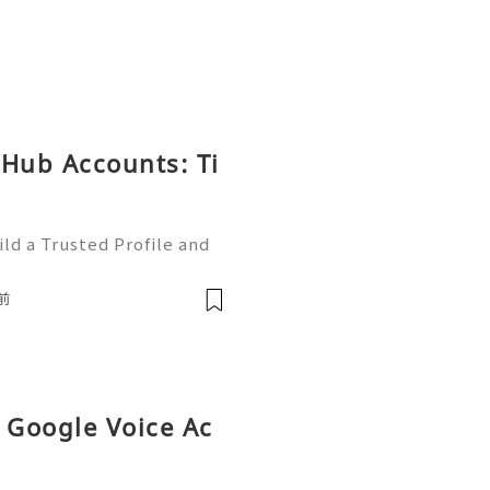
tHub Accounts: Ti
ld a Trusted Profile and
tHub is one of the worl
e development and collabo
前
 Google Voice Ac