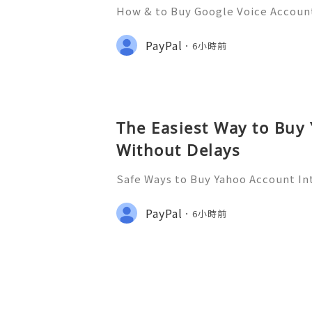
How & to Buy Google Voice Account
juggling multiple phone numbers f
use? Google Voice might just be th
PayPal
6小時前
versatile service not o
The Easiest Way to Buy
Without Delays
Safe Ways to Buy Yahoo Account In
unts In today's digital world, havi
t is essential. Yahoo accounts ser
PayPal
6小時前
cation, online services