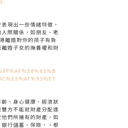
9-
會表現出一些情緒特徵，
的人際關係，如朋友、老
港離婚對你的孩子有負
著離婚子女的撫養權和財
/%E5%8F%AF%E8%83%B
AC%E5%AF%93%E7
年齡、身心健康、經濟狀
果雙方不能就財產分配達
查他們所擁有的財產，如
、銀行儲蓄、保險、，根