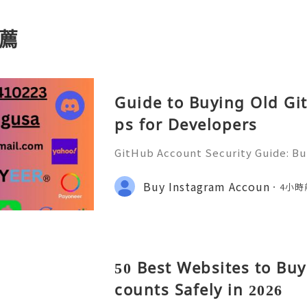
薦
Guide to Buying Old Gi
ps for Developers
GitHub Account Security Guide: Bui
Protect Your Developer Identity Gi
d's leading platforms for softwar
Buy Instagram Accoun
4小時
ration. Millions of develo
50 Best Websites to Buy
counts Safely in 2026