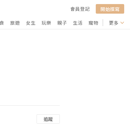
會員登記
開始撰寫
食
旅遊
女生
玩樂
親子
生活
寵物
行山
更多
打卡
追蹤