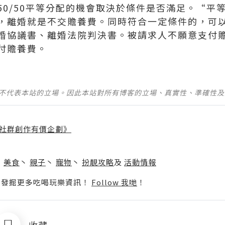
50/50平等分配的機會取決於條件是否滿足。“平
，離婚就是不交贍養費。同時符合一定條件的，可
婚協議書、離婚法院判決書。被請求人不願意支付
付贍養費。
並不代表本站的立場。因此本站對所有博客的立場、真實性、準確性
社群創作有價企劃》
】
丶
美食
丶
親子
丶
寵物
丶
扮靚攻略
及
活動情報
p啦！發掘更多吃喝玩樂資訊！
Follow 我哋
！
收藏