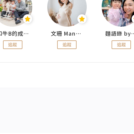
和牛B的成長日記
文珊 ManShan
麵語錄 by
追蹤
追蹤
追蹤