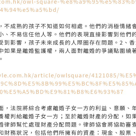
n.com.hk/owl-square-%e8%a9%95%e5%83%b
4%94%e5%a5%bd/
，不成熟的孩子不知道如何相處。他們的消極情緒
小、不易信任他人等。他們的表現直接影響到他們
受到影響，孩子未來成長的人際圈存在問題。2、香
中如果是離婚監護權，兩人面對離婚的爭議點圍繞
。
estyle.com.hk/article/owlsquare/4121085
9C%8D%E5%8B%99%E5%BC%8F%E5%85%
0%E5%A5%BD%E9%81%B8%E6%93%87
面，法院將綜合考慮離婚子女一方的利益、意願、
養權判給離婚子女一方；至於離婚財產的分配，如
婚律師幫忙處理財產分配問題。律師協會將協助審
和財務狀況，包括他們所擁有的資產：現金、股票