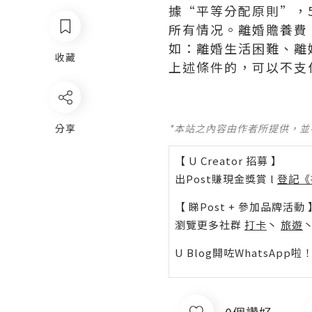
據“平等分配原則”，
所有情况。離婚贍養費
如：離婚生活困難、離
收藏
上述條件的，可以不支
分享
*本站之內容由作者所提供，
【 U Creator 招募 】
出Post賺現金獎賞 l
登記《
【 睇Post + 參加品牌活動 
瀏覽更多社群
打卡
丶
旅遊
U Blog開咗WhatsAp
0個讚好