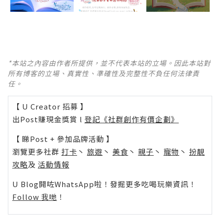
*本站之內容由作者所提供，並不代表本站的立場。因此本站對
所有博客的立場、真實性、準確性及完整性不負任何法律責
任。
【 U Creator 招募 】
出Post賺現金獎賞 l
登記《社群創作有價企劃》
【 睇Post + 參加品牌活動 】
瀏覽更多社群
打卡
丶
旅遊
丶
美食
丶
親子
丶
寵物
丶
扮靚
攻略
及
活動情報
U Blog開咗WhatsApp啦！發掘更多吃喝玩樂資訊！
Follow 我哋
！