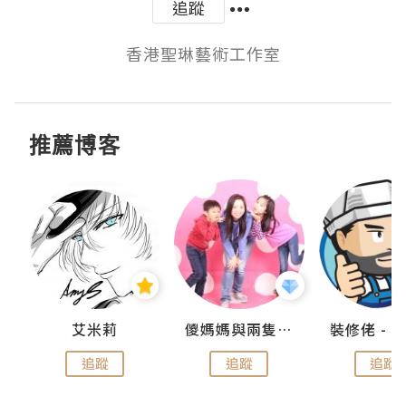
追蹤
香港聖琳藝術工作室
推薦博客
點滴
艾米莉
儍媽媽與兩隻小魔怪之家
追蹤
追蹤
追蹤