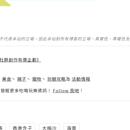
並不代表本站的立場。因此本站對所有博客的立場、真實性、準確性
社群創作有價企劃》
】
丶
美食
丶
親子
丶
寵物
丶
扮靚攻略
及
活動情報
p啦！發掘更多吃喝玩樂資訊！
Follow 我哋
！
略
香港含子
大梅沙
海景