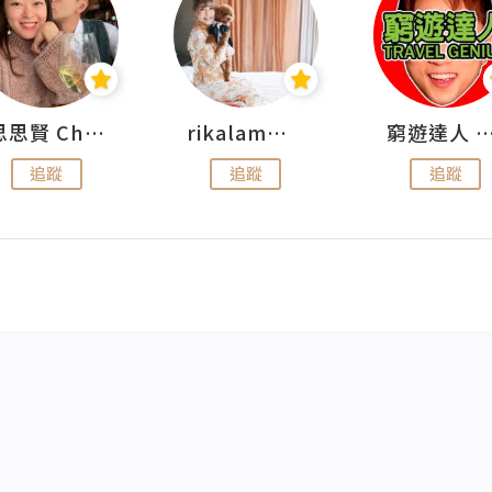
思思賢 ChillMyBabe
rikalammm
窮遊達人 Mr.TravelGe
追蹤
追蹤
追蹤