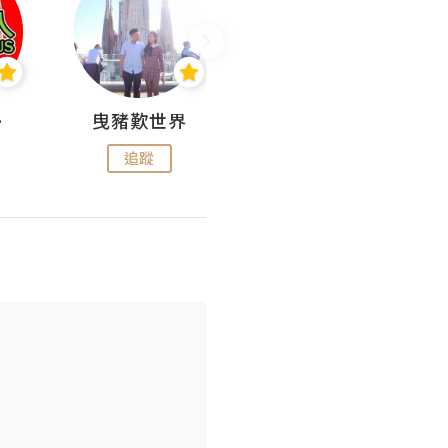
nius
曳豬歎世界
Koalascities (^O^)! @ UTravel
追蹤
追蹤