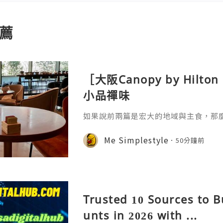
薦
［大阪Canopy by Hil
小品禪味
如果說前兩篇是宏大的地域與主食，那
廚「奇思妙想」的微觀藝術。自助餐台
司，是極其講究時間與溫度的科學。日
Me Simplestyle
50分鐘前
黃凝固溫度不同——在恆溫 60-65℃ 的環
蛋黃的流心，讓蛋白達到類似豆腐的凝
人對「柔嫩」口感的極致追求，蛋黃與
是一種更輕盈的油脂來源。更
Trusted 10 Sources to 
unts in 2026 with ...