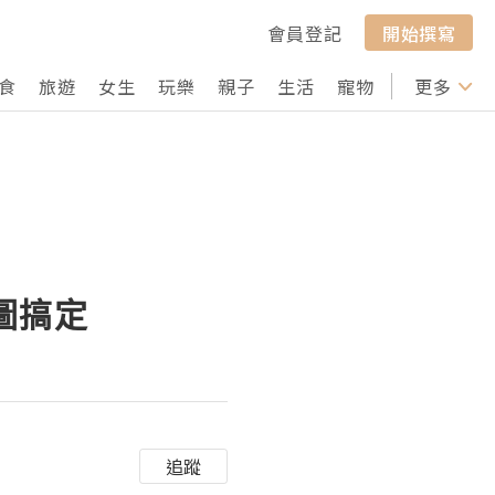
會員登記
開始撰寫
食
旅遊
女生
玩樂
親子
生活
寵物
行山
更多
打卡
圖搞定
追蹤