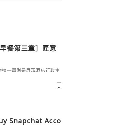
ton 早餐第三章］匠意
麼這一篇則是展現酒店行政主
上的溫泉蛋（溫泉卵）配吐
式的「溫泉卵」利用蛋白與蛋
境中慢煮 30-50 分鐘，鎖住
脂狀態。這種工法體現了日本
吐司的融合代替了傳統黃油，
Buy Snapchat Acco