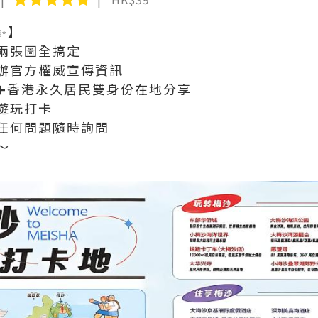
✨】
兩張圖全搞定
道辦官方權威宣傳資訊
➕香港永久居民雙身份在地分享
遊玩打卡
點任何問題隨時詢問
～