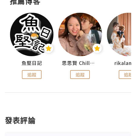
推薦博客
urnal
魚堅日記
思思賢 ChillMyBabe
rikala
追蹤
追蹤
追蹤
發表評論