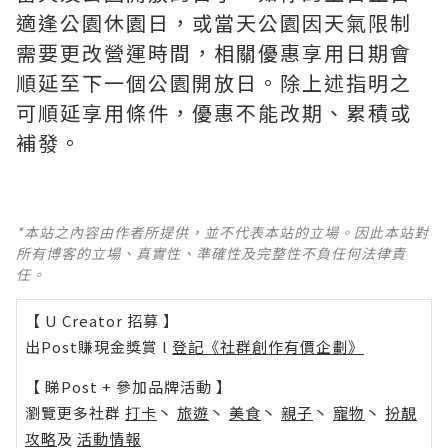
適逢公園休園日，或當天公園因天氣限制
需要更改營運時間，相關優惠享用日期會
順延至下一個公園開放日。除上述指明之
可順延享用條件，優惠不能改期、累積或
補發。
*本站之內容由作者所提供，並不代表本站的立場。因此本站對
所有博客的立場、真實性、準確性及完整性不負任何法律責
任。
【 U Creator 招募 】
出Post賺現金獎賞 l
登記《社群創作有價企劃》
【 睇Post + 參加品牌活動 】
瀏覽更多社群
打卡
丶
旅遊
丶
美食
丶
親子
丶
寵物
丶
扮靚
攻略
及
活動情報