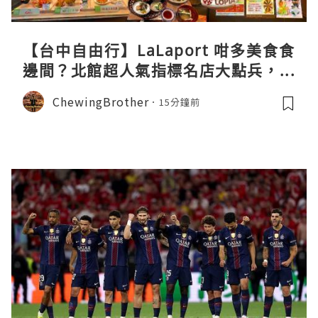
【台中自由行】LaLaport 咁多美食食
邊間？北館超人氣指標名店大點兵，深
度實測日本直送「北丸」職人料理與南
ChewingBrother
15分鐘前
館 LOPIA 超市神級熟食區！