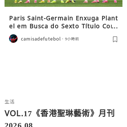
Paris Saint-Germain Enxuga Plant
el em Busca do Sexto Título Cons
ecutivo da Liga
camisadefutebol
9小時前
生活
VOL.17《香港聖琳藝術》月刊
2026.08