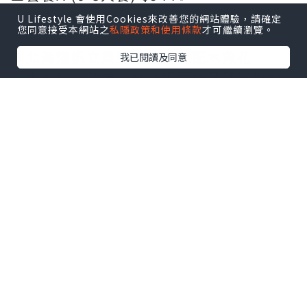
-
U Lifestyle 會使用Cookies來改善您的網站體驗，請確定
您同意接受本網站之
私隱政策和使用條款
才可繼續瀏覽。
今次叫咗：
🍝北海道帆立貝野菌炒烏冬配木魚花
我已閱讀及同意
🥘水蜜桃、菠蘿、鮮茄焗西班牙豬鞍扒飯
🍗韓式柚子炸雞配甜辣雞醬
🦐香茅避風塘海蝦
🍖泰式原隻豬手配秘製汁
🍒荔枝蟹肉撻配飛魚籽
🥪他他醬蛋沙律鮮番茄迷你牛角包
🥭天然糖香芒布甸配爆珠
點擊圖片放大
+6