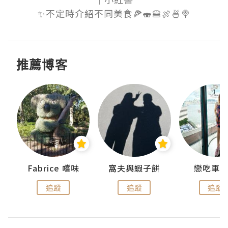
✨不定時介紹不同美食🍕🍣🍔🍖🍜🍭
推薦博客
Fabrice 嚐味
窩夫與蝦子餅
戀吃車
追蹤
追蹤
追蹤