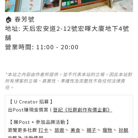
🏠 春芳號
地址: 天后宏安道2-12號宏暉大廈地下4號
舖
營業時間: 11:00 - 20:00
*本站之內容由作者所提供，並不代表本站的立場。因此本站對
所有博客的立場、真實性、準確性及完整性不負任何法律責
任。
【 U Creator 招募 】
出Post賺現金獎賞 l
登記《社群創作有價企劃》
【 睇Post + 參加品牌活動 】
瀏覽更多社群
打卡
丶
旅遊
丶
美食
丶
親子
丶
寵物
丶
扮靚
攻略
及
活動情報