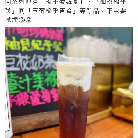
同系列仲有「梳乎菠蘿🍍」、「柚桃梳乎
🍑」同「玉荷梳乎青🍒」等新品，下次要
試埋🤩🤩