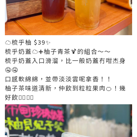
☁️梳乎柚 $39✨
梳乎奶蓋☁️➕柚子青茶🍹的組合～～
梳乎奶蓋入口滑溜，比一般奶蓋冇咁杰身
🤤🤤
口感軟綿綿，並帶淡淡雲呢拿香！！
柚子茶味道清新，仲飲到粒粒果肉🍊！幾
好飲👍🏻👍🏻