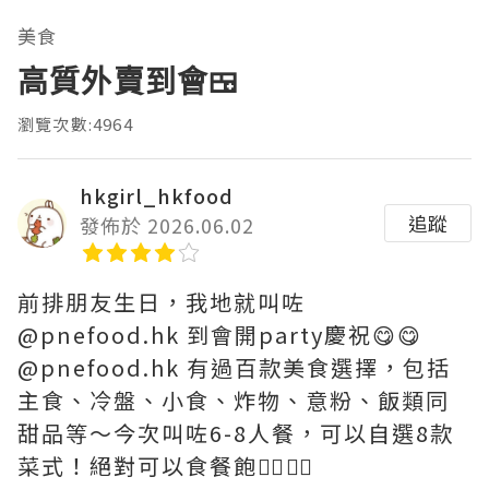
美食
高質外賣到會🍱
瀏覽次數:4964
hkgirl_hkfood
追蹤
發佈於 2026.06.02
前排朋友生日，我地就叫咗
@pnefood.hk 到會開party慶祝😋😋
@pnefood.hk 有過百款美食選擇，包括
主食、冷盤、小食、炸物、意粉、飯類同
甜品等～今次叫咗6-8人餐，可以自選8款
菜式！絕對可以食餐飽👍🏻👍🏻