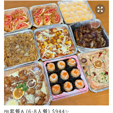
🍱套餐A (6-8人餐) $944✨