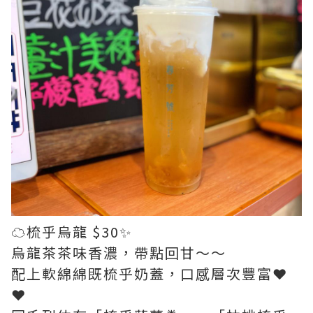
☁️梳乎烏龍 $30✨
烏龍茶茶味香濃，帶點回甘～～
配上軟綿綿既梳乎奶蓋，口感層次豐富❤️
❤️