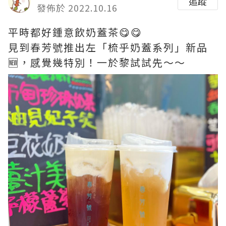
追蹤
發佈於 2022.10.16
平時都好鍾意飲奶蓋茶😋😋
見到春芳號推出左「梳乎奶蓋系列」新品
🆕，感覺幾特別！一於黎試試先～～