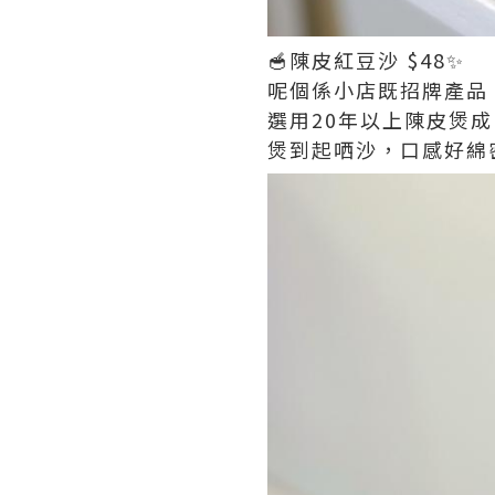
🥣陳皮紅豆沙 $48✨
呢個係小店既招牌產品
選用20年以上陳皮煲成
煲到起哂沙，口感好綿密