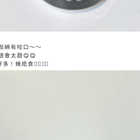
鬆綿有咬口～～
會太甜😋😋
幾抵食👍🏻👍🏻