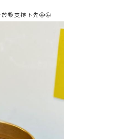
黎支持下先🤩🤩