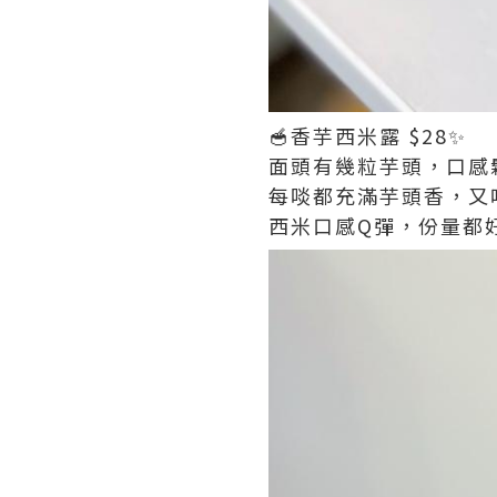
🥣香芋西米露 $28✨
面頭有幾粒芋頭，口感
每啖都充滿芋頭香，又唔
西米口感Q彈，份量都好多！