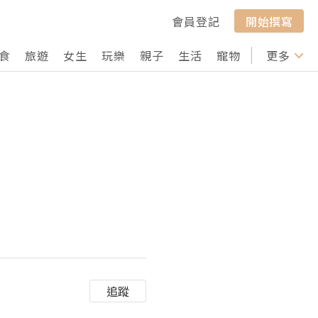
會員登記
開始撰寫
食
旅遊
女生
玩樂
親子
生活
寵物
行山
更多
打卡
追蹤