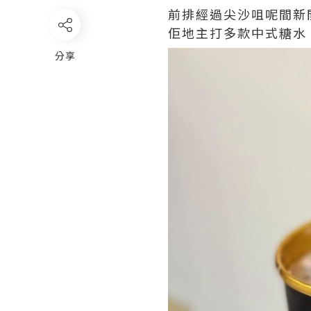
前排經過尖沙咀呢間新
佢地主打多款中式糖水
分享