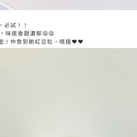
，必試！！
，味道香甜濃郁🤤🤤
！仲食到啲紅豆粒，唔錯❤️❤️