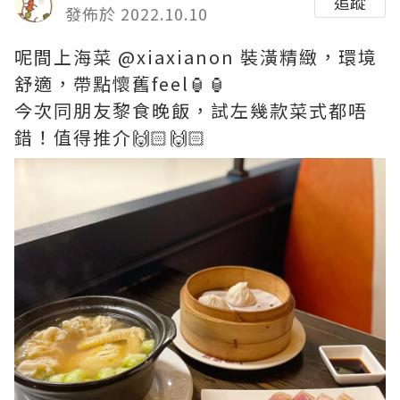
追蹤
發佈於 2022.10.10
呢間上海菜 @xiaxianon 裝潢精緻，環境
舒適，帶點懷舊feel🏮🏮
今次同朋友黎食晚飯，試左幾款菜式都唔
錯！值得推介🙌🏻🙌🏻