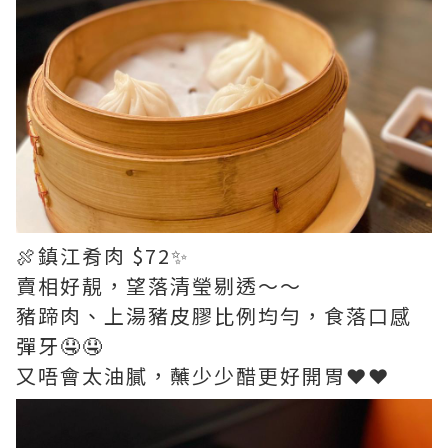
🍖鎮江肴肉 $72✨
賣相好靚，望落清瑩剔透～～
豬蹄肉、上湯豬皮膠比例均勻，食落口感
彈牙🤤🤤
又唔會太油膩，蘸少少醋更好開胃❤️❤️