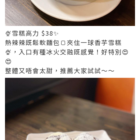
🍨雪糕高力 $38✨
熱辣辣既鬆軟麵包🍞夾住一球香芋雪糕
🍨，入口有種冰火交融既感覺！好特別😍
😍
整體又唔會太甜，推薦大家試試～～