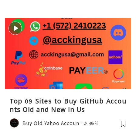
Top 09 Sites to Buy GitHub Accou
nts Old and New in Us
Buy Old Yahoo Accoun
2小時前