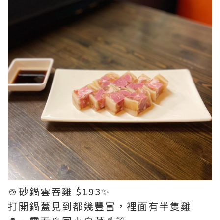
🍲砂鍋雲吞雞 $193✨
打開鍋蓋見到都幾豐富，裡面有半隻雞