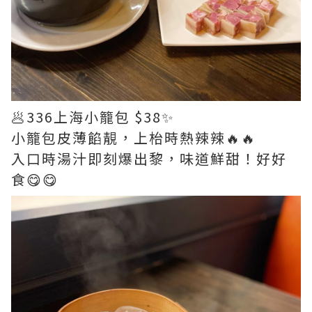
🥟336上海小籠包 $38✨
小籠包皮薄餡靚，上枱時熱辣辣🔥🔥
入口時湯汁即刻爆出黎，味道鮮甜！好好
食😋😋