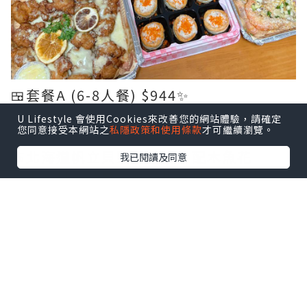
🍱套餐A (6-8人餐) $944✨
-
U Lifestyle 會使用Cookies來改善您的網站體驗，請確定
您同意接受本網站之
私隱政策和使用條款
才可繼續瀏覽。
今次叫咗：
🍝北海道帆立貝野菌炒烏冬配木魚花
我已閱讀及同意
🥘水蜜桃、菠蘿、鮮茄焗西班牙豬鞍扒飯
🍗韓式柚子炸雞配甜辣雞醬
🦐香茅避風塘海蝦
🍖泰式原隻豬手配秘製汁
🍒荔枝蟹肉撻配飛魚籽
🥪他他醬蛋沙律鮮番茄迷你牛角包
🥭天然糖香芒布甸配爆珠