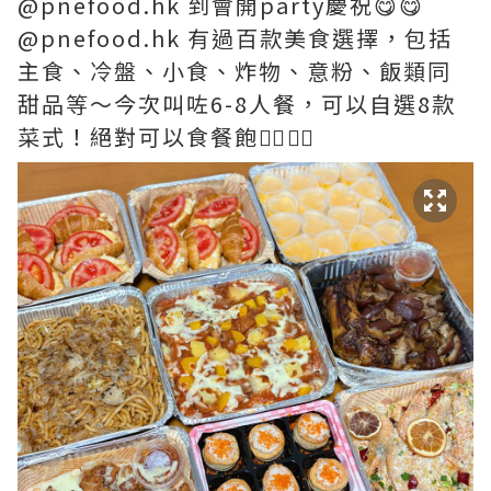
@pnefood.hk 到會開party慶祝😋😋
@pnefood.hk 有過百款美食選擇，包括
主食、冷盤、小食、炸物、意粉、飯類同
甜品等～今次叫咗6-8人餐，可以自選8款
菜式！絕對可以食餐飽👍🏻👍🏻