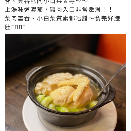
🐥、雲吞🥟同小白菜🥬等～～
上湯味道濃郁，雞肉入口非常嫩滑！！
菜肉雲吞、小白菜質素都唔錯～食完好飽
肚👍🏻👍🏻