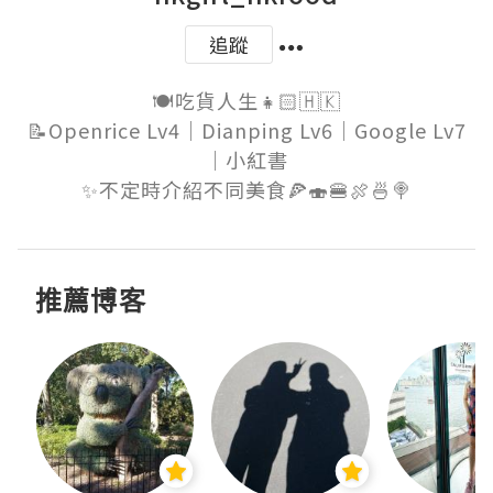
追蹤
🍽吃貨人生👧🏻🇭🇰

📝Openrice Lv4｜Dianping Lv6｜Google Lv7
｜小紅書

✨不定時介紹不同美食🍕🍣🍔🍖🍜🍭
推薦博客