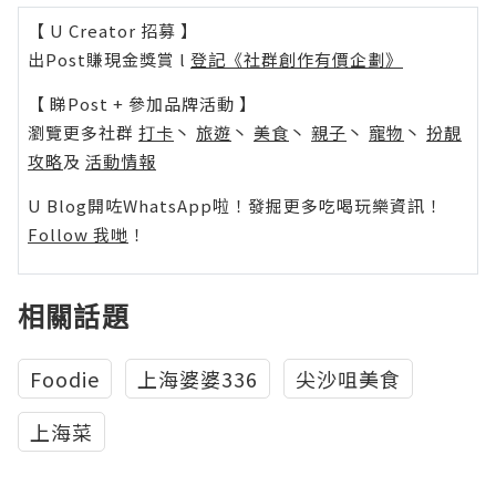
【 U Creator 招募 】
出Post賺現金獎賞 l
登記《社群創作有價企劃》
【 睇Post + 參加品牌活動 】
瀏覽更多社群
打卡
丶
旅遊
丶
美食
丶
親子
丶
寵物
丶
扮靚
攻略
及
活動情報
U Blog開咗WhatsApp啦！發掘更多吃喝玩樂資訊！
Follow 我哋
！
相關話題
Foodie
上海婆婆336
尖沙咀美食
上海菜