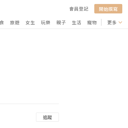
會員登記
開始撰寫
食
旅遊
女生
玩樂
親子
生活
寵物
行山
更多
打卡
追蹤