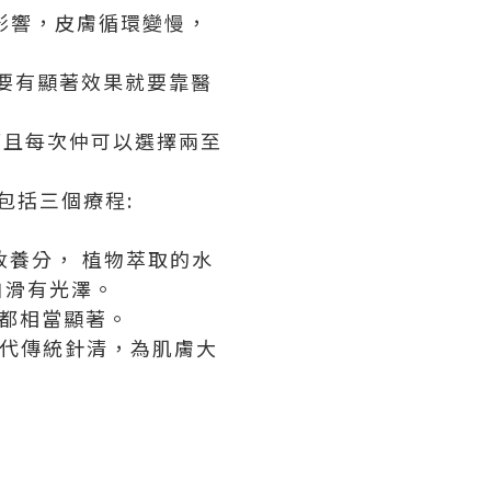
影響，皮膚循環變慢，
想要有顯著效果就要靠醫
， 而且每次仲可以選擇兩至
包括三個療程:
收養分， 植物萃取的水
白滑有光澤。
效都相當顯著。
#取代傳統針清，為肌膚大