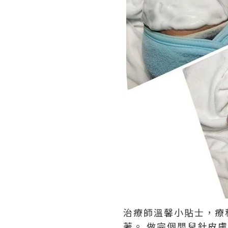
治療師溫馨小貼士，療
著。 做完個嬰兒針皮膚