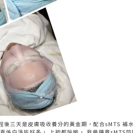
程後三天是皮膚吸收養分的黃金期，配合sMTS 補
真係白淨咗好多， 上妝都貼啲， 我最鍾意sMTS