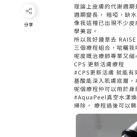
理論上皮膚的代謝週期
週期變長， 暗啞，缺
像我這種已出現不少皮膚
分享
分享
學美容。
所以我好鍾意去 RAIS
三個療程組合，啱曬我
呢度嘅治療師專業又細
CPS 更新活膚療程
#CPS更新活膚 就能
基酸能深入肌膚底層，
呢個療程仲可以用於身
#AquaPeel真空
掃除， 療程過後可以