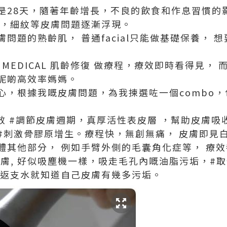
是28天，隨著年齡增長，不良的飲食和作息習慣的
水，細紋等皮膚問題逐漸浮現。
問題的熟齡肌， 普通facial只能做基礎保養， 
E MEDICAL 肌齡修復 做療程，療效即時看得見
呢啲高效率媽媽。
心，根據我嘅皮膚問題，為我揀選咗一個combo，
有效 #調節皮膚週期，真厚活性表皮層 ，幫助皮膚吸
#刺激骨膠原增生。療程快，無創無痛， 皮膚即見
體其他部分， 例如手臂外側的毛囊角化症等， 療
水漾煥膚, 好似吸塵機一樣，吸走毛孔內嘅油脂污垢，
睇返支水就知道自己皮膚有幾多污垢。