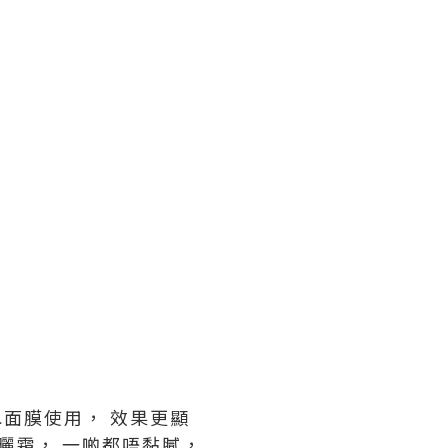
水面膜使用， 效果更顯
防曬霜， 一啲都唔黏膩，