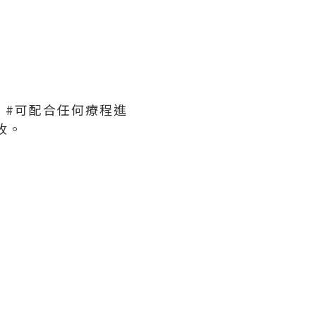
， #可配合任何療程進
收。