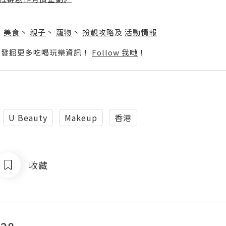
】
丶
美食
丶
親子
丶
寵物
丶
扮靚攻略
及
活動情報
p啦！發掘更多吃喝玩樂資訊！
Follow 我哋
！
U Beauty
Makeup
香港
收藏