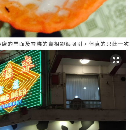
，但這店的門面及雪糕的賣相卻很吸引，但真的只此一次