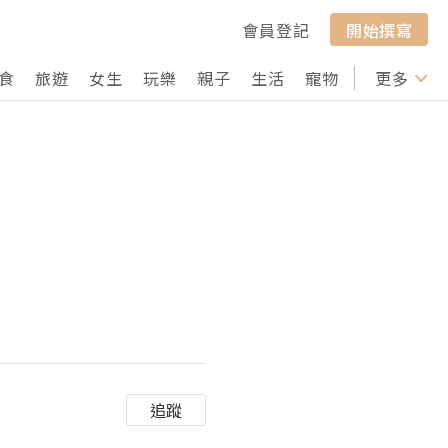
會員登記
開始撰寫
食
旅遊
女生
玩樂
親子
生活
寵物
行山
更多
打卡
追蹤